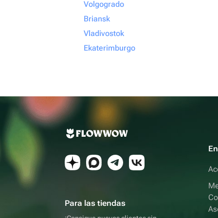
Volgogrado
Briansk
Vladivostok
Ekaterimburgo
En
Ac
Me
Co
Para las tiendas
As