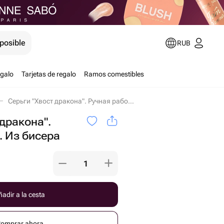
posible
RUB
egalo
Tarjetas de regalo
Ramos comestibles
Серьги "Хвост дракона". Ручная работа. Из бисера en San Petersburgo
 дракона".
. Из бисера
adir a la cesta
omprar ahora