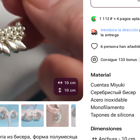
1 112
₽
× 4 pagos apl
Introduce la dirección
la entrega
6 persona han añadido
Consigue 133 bonus
Material
10 cm
Cuentas Miyuki
10 cm
Серебристый бисер
Acero inoxidable
Monofilamento
Tapones de silicona
Dimensiones
ота из бисера, форма полумесяца
Anchura - 10 cm