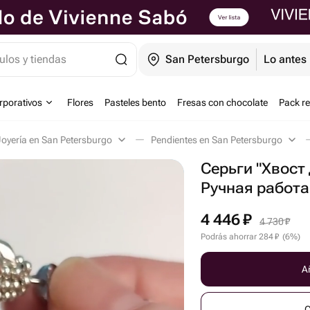
ulos y tiendas
San Petersburgo
Lo antes 
orporativos
Flores
Pasteles bento
Fresas con chocolate
Pack r
Joyería en San Petersburgo
Pendientes en San Petersburgo
Серьги "Хвост
Ручная работа
4 446
₽
4 730
₽
Podrás ahorrar
284
₽
(
6
%
)
Añ
C