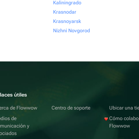
Kaliningrado
Krasnodar
Krasnoyarsk
Nizhni Novgorod
laces útiles
erca de Flowwow
Centro de soporte
Ubicar una ti
dios de
Cómo colabo
municación y
Flowwow
ociados