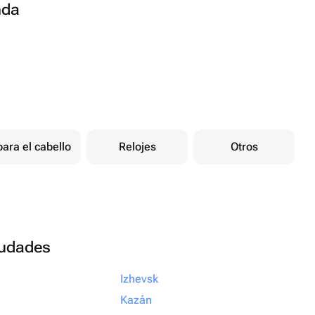
nda
ara el cabello
Relojes
Otros
ciudades
Izhevsk
Kazán