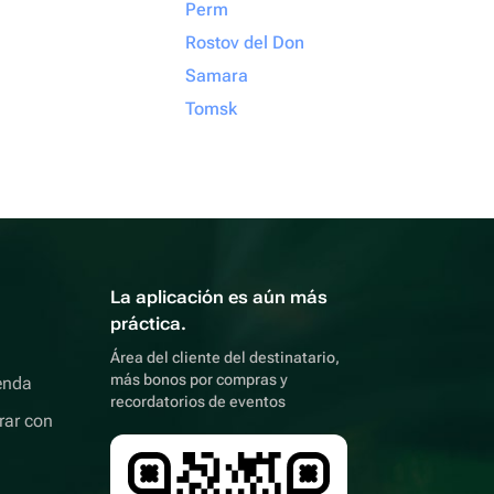
Perm
Rostov del Don
Samara
Tomsk
La aplicación es aún más
práctica.
Área del cliente del destinatario,
más bonos por compras y
enda
recordatorios de eventos
rar con