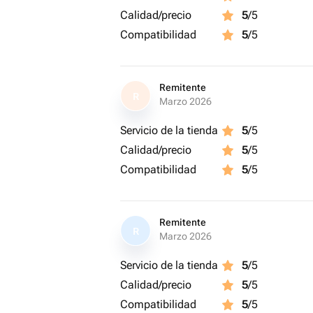
комплекте — дополнительные силик
Calidad/precio
5
/5
максимального комфорта.
Compatibilidad
5
/5
Поставляются в подарочной упаковк
лишних хлопот.
Remitente
R
Marzo 2026
Если вы ищете серьги, которые:
Servicio de la tienda
5
/5
— говорят о вашем вкусе,
— работают с любым нарядом,
Calidad/precio
5
/5
— притягивают восхищённые взгляд
Compatibilidad
5
/5
то Хвост дракона — ваш выбор.
Remitente
R
Характеристики:
Marzo 2026
— Материал: японский бисер Miyuki
Servicio de la tienda
5
/5
— Тип: гвоздики (студ)
— Размер: 3 см х 1 см
Calidad/precio
5
/5
— Швензы: нержавеющая сталь
Compatibilidad
5
/5