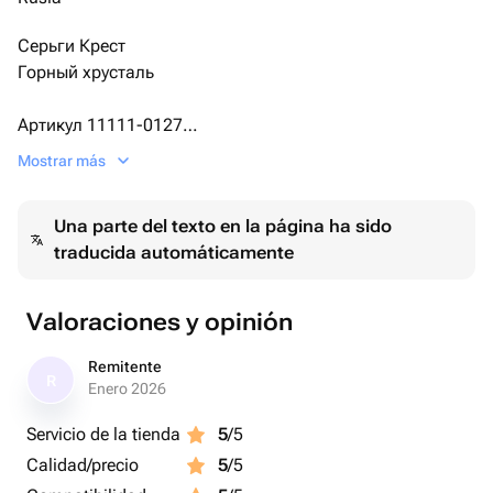
Серьги Крест
Горный хрусталь
Артикул 11111-0127
Цена 6400 руб.
Mostrar más
Вес 5 г
Una parte del texto en la página ha sido
Высота 38 мм
traducida automáticamente
Высота креста 18 мм
Ширина 14 мм
Valoraciones y opinión
Каждое изделие красиво упаковывается и
комплектуется индивидуальной открыткой формата
Remitente
R
10х15 см для Петербурга и 7х10 см для остальных
Enero 2026
регионов
Servicio de la tienda
5
/5
Calidad/precio
5
/5