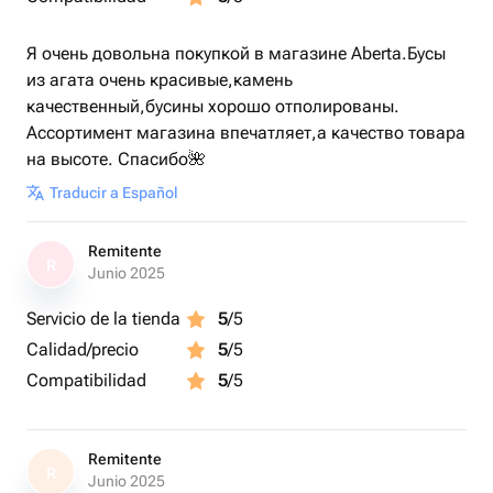
Я очень довольна покупкой в магазине Aberta.Бусы
из агата очень красивые,камень
качественный,бусины хорошо отполированы.
Ассортимент магазина впечатляет,а качество товара
на высоте. Спасибо🌺
Traducir a Español
Remitente
R
Junio 2025
Servicio de la tienda
5
/5
Calidad/precio
5
/5
Compatibilidad
5
/5
Remitente
R
Junio 2025