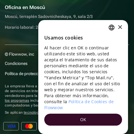
Oficina en Moscú
Moscú, terraplén Sadovnicheskaya, 9, sala 2/3
×
Horario laboral: 24 horas
Usamos cookies
RUSSIAN
Al hacer clic en OK o continuar
ENGLISH
utilizando este sitio web, usted
© Flowwow, inc
UKRAINIAN
acepta el tratamiento de sus datos
Condiciones
personales mediante el uso de
PORTUGUESE
cookies, incluidos los servicios
Política de protección y privacidad de datos
"Yandex Metrica" y "Top Mail.ru",
SPANISH
con el fin de analizar el uso del sitio
La empresa lleva a cabo su actividad en el ámbito de las TI: prestación
web y mejorar nuestros servicios.
HUNGARIAN
de servicios en Internet para la publicación de ofertas (anuncios) de
Para obtener más información,
vendedores para la venta de artículos. Acceder a la
información sobre
ITALIAN
los programas
incluidos en el registro de programas rusos para
consulte la
Política de Cookies de
computadoras y bases de datos.
Flowwow
FRENCH
Se aplican
tecnologías de recomendación
OK
TURKISH
GERMAN