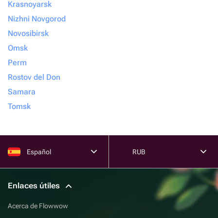
Krasnoyarsk
Nizhni Novgorod
Novosibirsk
Omsk
Perm
Rostov del Don
Samara
Tomsk
Español
RUB
Enlaces útiles
Acerca de Flowwow