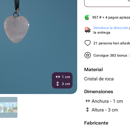
957
₽
× 4 pagos aplaz
Introduce la dirección
la entrega
21 persona han añadid
Consigue 383 bonus
Material
1 cm
Cristal de roca
3 cm
Dimensiones
Anchura - 1 cm
Altura - 3 cm
Fabricante