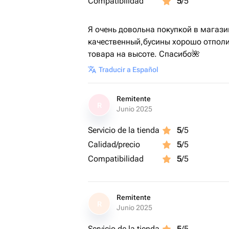
Compatibilidad
5
/5
Я очень довольна покупкой в магази
качественный,бусины хорошо отполи
товара на высоте. Спасибо🌺
Traducir a Español
Remitente
R
Junio 2025
Servicio de la tienda
5
/5
Calidad/precio
5
/5
Compatibilidad
5
/5
Remitente
R
Junio 2025
Servicio de la tienda
5
/5