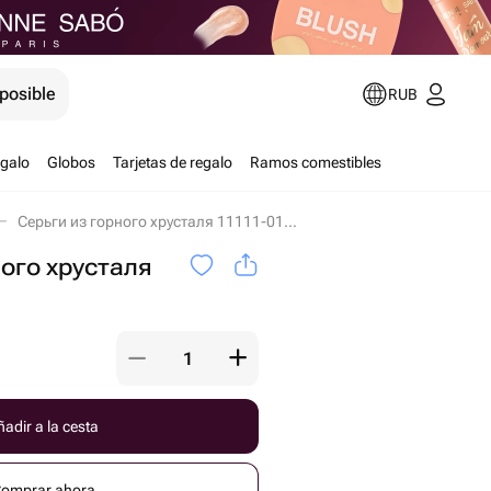
posible
RUB
egalo
Globos
Tarjetas de regalo
Ramos comestibles
Серьги из горного хрусталя 11111-0118 en San Petersburgo
ного хрусталя
adir a la cesta
omprar ahora