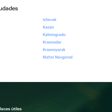
ciudades
Izhevsk
Kazán
Kaliningrado
Krasnodar
Krasnoyarsk
Nizhni Novgorod
laces útiles