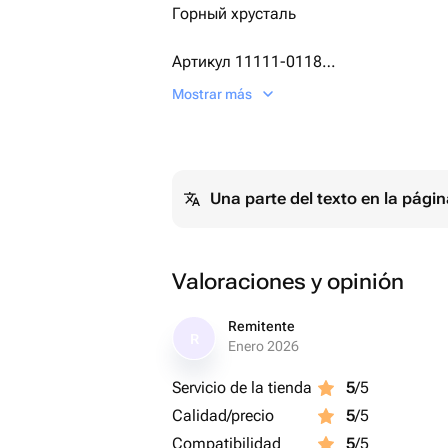
Горный хрусталь
Артикул 11111-0118
Цена 4500 руб.
Mostrar más
Вес 7 г
Высота 35 мм
Ширина 16 мм
Una parte del texto en la pág
Каждое изделие красиво упаковывае
индивидуальной открыткой формата 
для остальных регионов
Valoraciones y opinión
Remitente
R
Enero 2026
Servicio de la tienda
5
/5
Calidad/precio
5
/5
Compatibilidad
5
/5