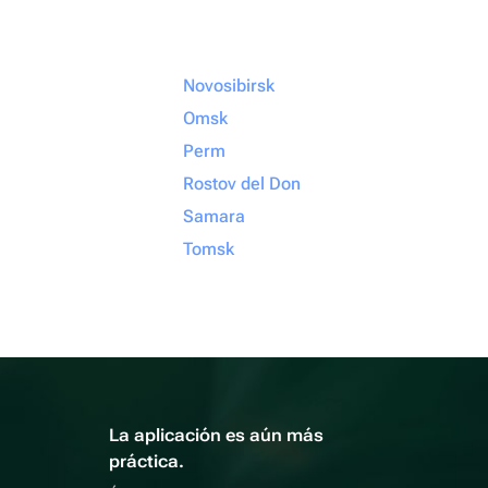
Novosibirsk
Omsk
Perm
Rostov del Don
Samara
Tomsk
La aplicación es aún más
práctica.