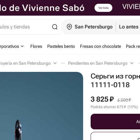
ulos y tiendas
San Petersburgo
Lo antes 
orporativos
Flores
Pasteles bento
Fresas con chocolate
Pack r
Joyería en San Petersburgo
Pendientes en San Petersburgo
Серьги из гор
11111-0118
3 825
₽
4 500
₽
Podrás ahorrar
675
₽
(
15
%
)
Añ
C