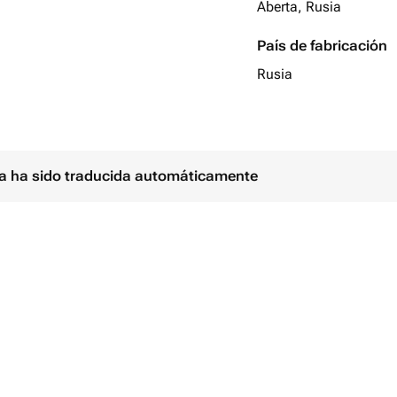
Aberta, Rusia
País de fabricación
Rusia
ina ha sido traducida automáticamente
тся и комплектуется
10х15 см для Петербурга и 7х10 см