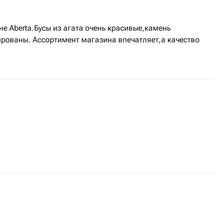
не Aberta.Бусы из агата очень красивые,камень
рованы. Ассортимент магазина впечатляет,а качество