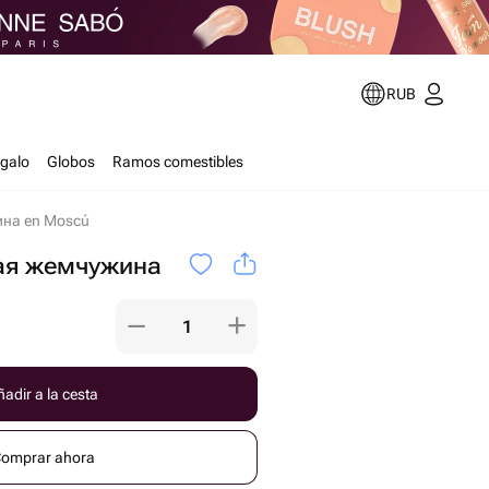
RUB
egalo
Globos
Ramos comestibles
на en Moscú
ая жемчужина
adir a la cesta
omprar ahora