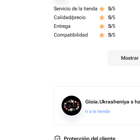
Servicio de la tienda
5
/5
Calidad/precio
5
/5
Entrega
5
/5
Compatibilidad
5
/5
Mostrar 
Gioia.Ukrasheniya s h
Ir a la tienda
Protección del cliente