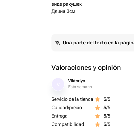
виде ракушек
Длина 3см
Una parte del texto en la pág
Valoraciones y opinión
Viktoriya
V
Esta semana
Servicio de la tienda
5
/5
Calidad/precio
5
/5
Entrega
5
/5
Compatibilidad
5
/5