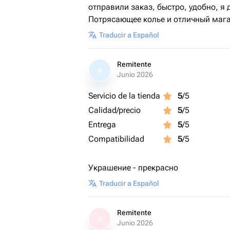
отправили заказ, быстро, удобно, я
Потрясающее колье и отличный мага
Traducir a Español
Remitente
R
Junio 2026
Servicio de la tienda
5
/5
Calidad/precio
5
/5
Entrega
5
/5
Compatibilidad
5
/5
Украшение - прекрасно
Traducir a Español
Remitente
R
Junio 2026