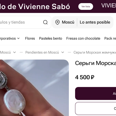
ulos y tiendas
Moscú
Lo antes posible
orporativos
Flores
Pasteles bento
Fresas con chocolate
Pack r
n Moscú
Pendientes en Moscú
Серьги Морская жемчужи
Серьги Морск
4 500
₽
Añ
C