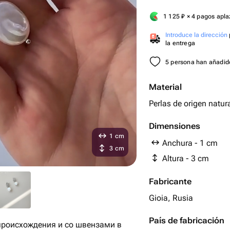
1 125
₽
× 4 pagos apl
Introduce la dirección
la entrega
5 persona han añadido
Material
Perlas de origen natur
Dimensiones
1 cm
Anchura - 1 cm
3 cm
Altura - 3 cm
Fabricante
Gioia, Rusia
País de fabricación
происхождения и со швензами в