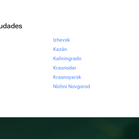
ciudades
Izhevsk
Kazán
Kaliningrado
Krasnodar
Krasnoyarsk
Nizhni Novgorod