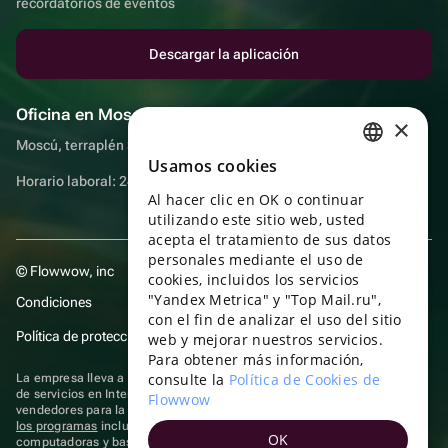
recordatorios de eventos
Descargar la aplicación
Oficina en Moscú
×
Moscú, terraplén Sadovnicheskaya, 9, sala 2/3
Usamos cookies
RUSSIAN
Horario laboral: 24 horas
Al hacer clic en OK o continuar
ENGLISH
utilizando este sitio web, usted
UKRAINIAN
acepta el tratamiento de sus datos
personales mediante el uso de
© Flowwow, inc
PORTUGUESE
cookies, incluidos los servicios
"Yandex Metrica" y "Top Mail.ru",
Condiciones
SPANISH
con el fin de analizar el uso del sitio
Política de protección y privacidad de datos
web y mejorar nuestros servicios.
HUNGARIAN
Para obtener más información,
ITALIAN
consulte la
Política de Cookies de
La empresa lleva a cabo su actividad en el ámbito de las TI: prestación
de servicios en Internet para la publicación de ofertas (anuncios) de
Flowwow
FRENCH
vendedores para la venta de artículos. Acceder a la
información sobre
los programas
incluidos en el registro de programas rusos para
OK
TURKISH
computadoras y bases de datos.