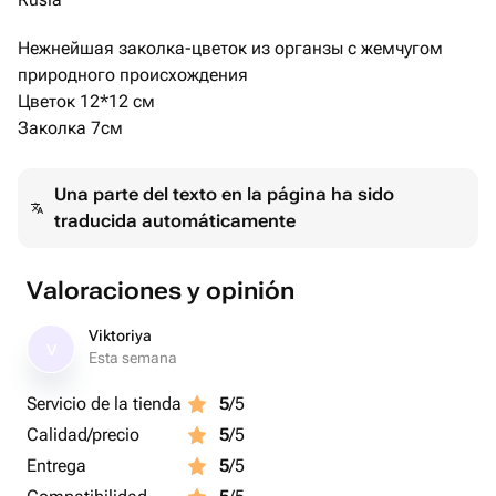
Нежнейшая заколка-цветок из органзы с жемчугом
природного происхождения
Цветок 12*12 см
Заколка 7см
Una parte del texto en la página ha sido
traducida automáticamente
Valoraciones y opinión
Viktoriya
V
Esta semana
Servicio de la tienda
5
/5
Calidad/precio
5
/5
Entrega
5
/5