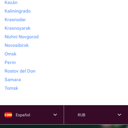
Kazán
Kaliningrado
Krasnodar
Krasnoyarsk
Nizhni Novgorod
Novosibirsk
Omsk
Perm
Rostov del Don
Samara
Tomsk
Español
RUB