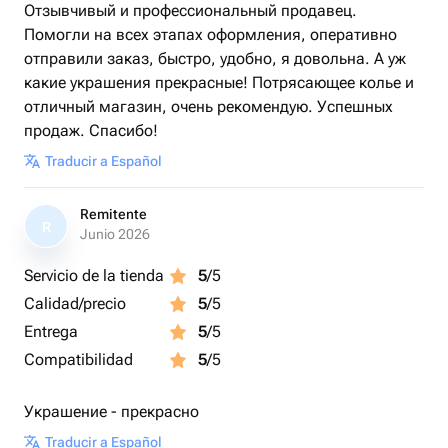
Отзывчивый и профессиональный продавец.
Помогли на всех этапах оформления, оперативно
отправили заказ, быстро, удобно, я довольна. А уж
какие украшения прекрасные! Потрясающее колье и
отличный магазин, очень рекомендую. Успешных
продаж. Спасибо!
Traducir a Español
Remitente
R
Junio 2026
Servicio de la tienda
5
/5
Calidad/precio
5
/5
Entrega
5
/5
Compatibilidad
5
/5
Украшение - прекрасно
Traducir a Español