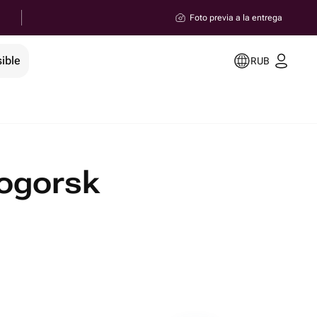
Foto previa a la entrega
ible
RUB
togorsk