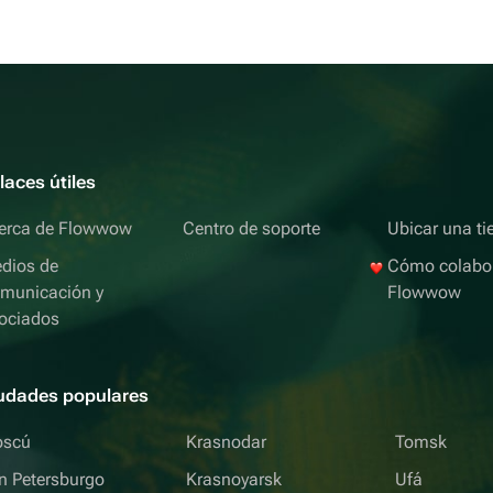
laces útiles
erca de Flowwow
Centro de soporte
Ubicar una ti
dios de
Cómo colabo
municación y
Flowwow
ociados
udades populares
scú
Krasnodar
Tomsk
n Petersburgo
Krasnoyarsk
Ufá