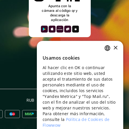
Apunta con la
cámara al código qr y
descarga la
aplicación
×
Usamos cookies
RUSSIAN
Al hacer clic en OK o continuar
ENGLISH
utilizando este sitio web, usted
UKRAINIAN
acepta el tratamiento de sus datos
personales mediante el uso de
PORTUGUESE
cookies, incluidos los servicios
"Yandex Metrica" y "Top Mail.ru",
SPANISH
RUB
Español
con el fin de analizar el uso del sitio
web y mejorar nuestros servicios.
HUNGARIAN
Para obtener más información,
ITALIAN
consulte la
Política de Cookies de
Flowwow
FRENCH