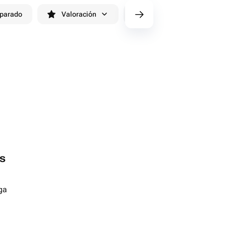
eparado
Valoración
cv/filters/name_fast_delivery
s
ga