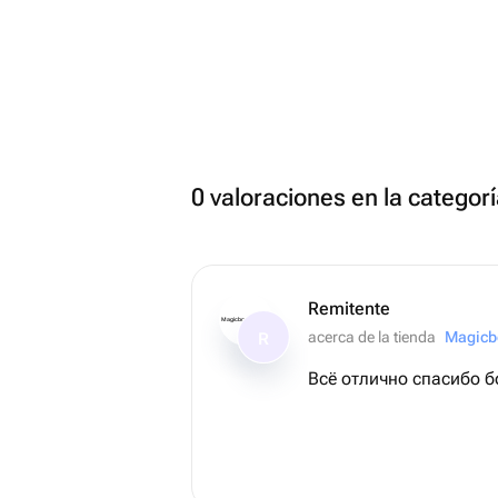
0 valoraciones en la catego
Remitente
Magicbouquet174
acerca de la tienda
Magicb
R
Всё отлично спасибо 