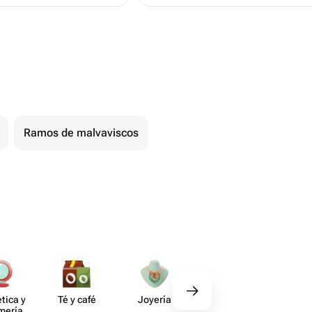
Ramos de malvaviscos
tica y
Té y café
Joyería
Regalos
Deco​
umería
gourmet