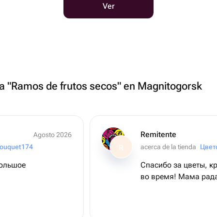
Ver
ría "Ramos de frutos secos" en Magnitogorsk
Remitente
Agosto 2026
ouquet174
acerca de la tienda
Цвет
R
большое
Спасибо за цветы, кр
во время! Мама рада