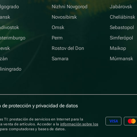
lgogrado
Nizhni Novgorod
Jabárovsk
iansk
Novosibirsk
Cheliábinsk
adivostok
Omsk
Sebastopol
aterimburgo
Perm
Simferópol
hevsk
Rostov del Don
Maikop
zán
Samara
Múrmansk
liningrado
a de protección y privacidad de datos
s TI: prestación de servicios en Internet para la
a venta de artículos. Acceder a la
información sobre los
s para computadoras y bases de datos.