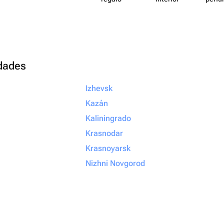
udades
Izhevsk
Kazán
Kaliningrado
Krasnodar
Krasnoyarsk
Nizhni Novgorod