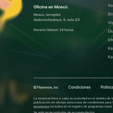
Vo
Oficina en Moscú
Br
Moscú, terraplén
Sadovnicheskaya, 9, sala 2/3
Vl
Horario laboral: 24 horas
Ek
Iz
Ka
Ka
Condiciones
Polític
© Flowwow, inc
La empresa lleva a cabo su actividad en el ámbito de la
publicación de ofertas (anuncios) de vendedores para l
programas
incluidos en el registro de programas ruso
Se aplican
tecnologías de recomendación