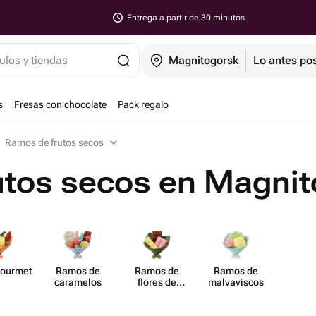
Entrega a partir de 30 minutos
ulos y tiendas
Magnitogorsk
Lo antes pos
s
Fresas con chocolate
Pack regalo
Ramos de frutos secos
utos secos en Magni
ourmet
Ramos de
Ramos de
Ramos de
caramelos
flores de
malva​viscos
chocolate