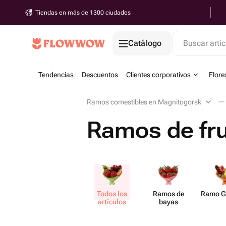
Tiendas en más de 1300 ciudades
Catálogo
Buscar artíc
Tendencias
Descuentos
Clientes corporativos
Flore
Ramos comestibles en Magnitogorsk
Ramos de fr
Todos los
Ramos de
Ramo G
artículos
bayas