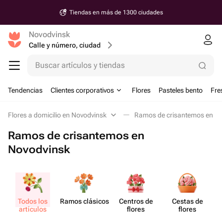
Tiendas en más de 1300 ciudades
Novodvinsk
Calle y número, ciudad
Buscar artículos y tiendas
Tendencias
Clientes corporativos
Flores
Pasteles bento
Fre
Flores a domicilio en Novodvinsk
Ramos de crisantemos en N
Ramos de crisantemos en
Novodvinsk
Todos los
Ramos clásicos
Centros de
Cestas de
Se
artículos
flores
flores