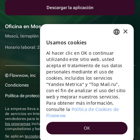
Descargar la aplicación
Oficina en Moscú
×
Moscú, terraplén Sadovnicheskaya, 9, sala 2/3
Usamos cookies
RUSSIAN
Horario laboral: 24 horas
Al hacer clic en OK o continuar
ENGLISH
utilizando este sitio web, usted
UKRAINIAN
acepta el tratamiento de sus datos
personales mediante el uso de
© Flowwow, inc
PORTUGUESE
cookies, incluidos los servicios
"Yandex Metrica" y "Top Mail.ru",
Condiciones
SPANISH
con el fin de analizar el uso del sitio
Política de protección y privacidad de datos
web y mejorar nuestros servicios.
HUNGARIAN
Para obtener más información,
ITALIAN
consulte la
Política de Cookies de
La empresa lleva a cabo su actividad en el ámbito de las TI: prestación
de servicios en Internet para la publicación de ofertas (anuncios) de
Flowwow
FRENCH
vendedores para la venta de artículos. Acceder a la
información sobre
los programas
incluidos en el registro de programas rusos para
OK
TURKISH
computadoras y bases de datos.
Se aplican
tecnologías de recomendación
GERMAN