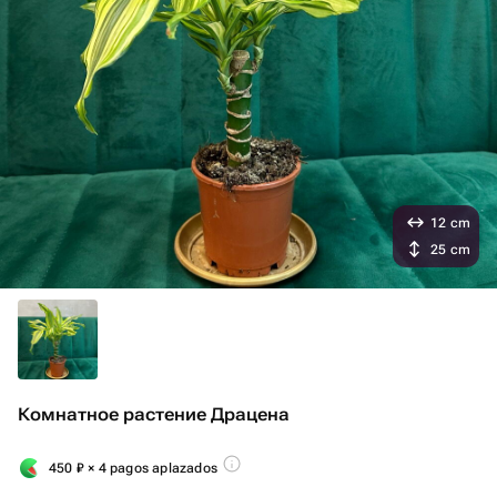
12 cm
25 cm
Комнатное растение Драцена
450
₽
× 4 pagos aplazados