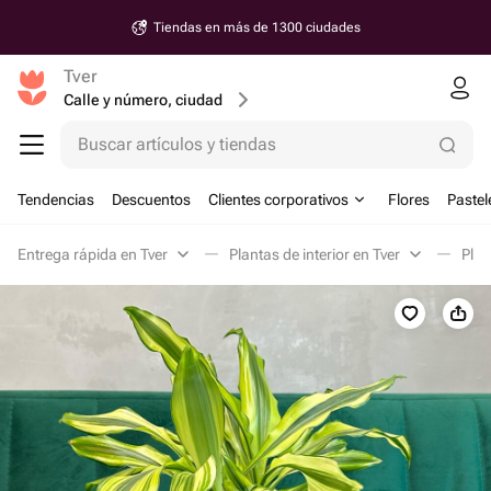
Tiendas en más de 1300 ciudades
Tver
Calle y número, ciudad
Buscar artículos y tiendas
Tendencias
Descuentos
Clientes corporativos
Flores
Pastel
Entrega rápida en Tver
Plantas de interior en Tver
Plan