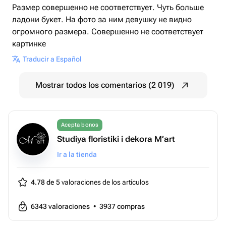
Размер совершенно не соответствует. Чуть больше
ладони букет. На фото за ним девушку не видно
огромного размера. Совершенно не соответствует
картинке
Traducir a Español
Mostrar todos los comentarios (2 019)
Acepta bonos
Studiya floristiki i dekora M’art
Ir a la tienda
4.78 de 5
valoraciones de los artículos
6343
valoraciones
•
3937
compras