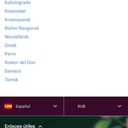
Kaliningrado
Krasnodar
Krasnoyarsk
Nizhni Novgorod
Novosibirsk
Omsk
Perm
Rostov del Don
Samara
Tomsk
Español
RUB
Enlaces útiles