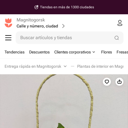
Tiendas en más de 1300 ciudades
Magnitogorsk
Calle y número, ciudad
Buscar artículos y tiendas
Tendencias
Descuentos
Clientes corporativos
Flores
Fresas
Entrega rápida en Magnitogorsk
Plantas de interior en Magni