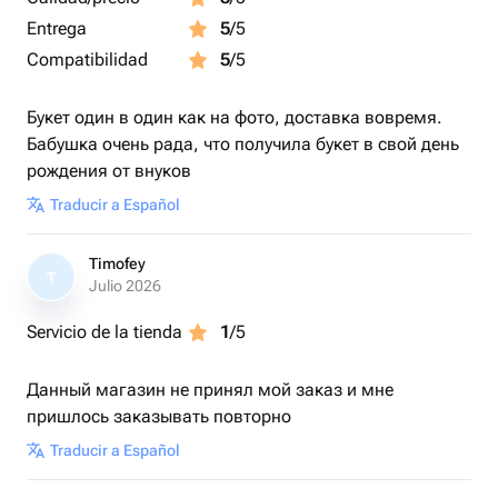
Entrega
5
/5
Compatibilidad
5
/5
Букет один в один как на фото, доставка вовремя.
Бабушка очень рада, что получила букет в свой день
рождения от внуков
Traducir a Español
Timofey
T
Julio 2026
Servicio de la tienda
1
/5
Данный магазин не принял мой заказ и мне
пришлось заказывать повторно
Traducir a Español