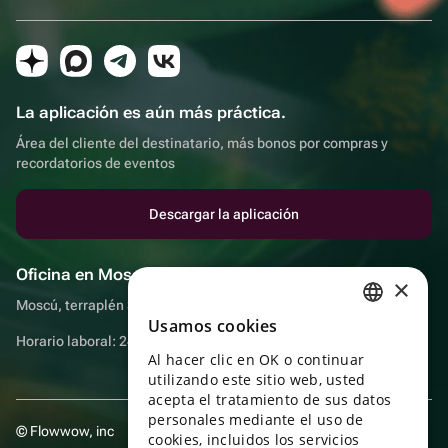
La aplicación es aún más práctica.
Área del cliente del destinatario, más bonos por compras y
recordatorios de eventos
Descargar la aplicación
Oficina en Moscú
×
Moscú, terraplén Sadovnicheskaya, 9, sala 2/3
Usamos cookies
RUSSIAN
Horario laboral: 24 horas
Al hacer clic en OK o continuar
ENGLISH
utilizando este sitio web, usted
UKRAINIAN
acepta el tratamiento de sus datos
personales mediante el uso de
© Flowwow, inc
PORTUGUESE
cookies, incluidos los servicios