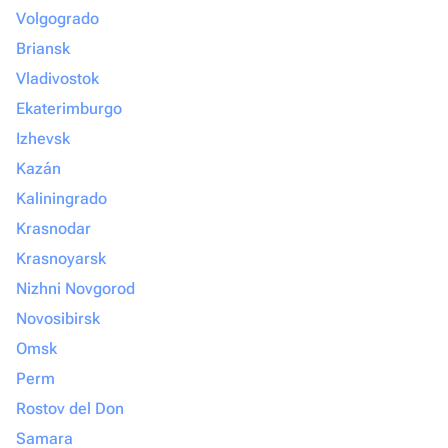
Volgogrado
Briansk
Vladivostok
Ekaterimburgo
Izhevsk
Kazán
Kaliningrado
Krasnodar
Krasnoyarsk
Nizhni Novgorod
Novosibirsk
Omsk
Perm
Rostov del Don
Samara