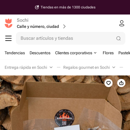
Tiendas en más de 1300 ciudades
Sochi
Calle y número, ciudad
Buscar artículos y tiendas
Tendencias
Descuentos
Clientes corporativos
Flores
Pastel
Entrega rápida en Sochi
Regalos gourmet en Sochi
De