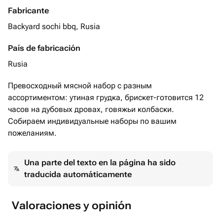
Fabricante
Backyard sochi bbq, Rusia
País de fabricación
Rusia
Превосходный мясной набор с разным
ассортиментом: утиная грудка, брискет-готовится 12
часов на дубовых дровах, говяжьи колбаски.
Собираем индивидуальные наборы по вашим
пожеланиям.
Una parte del texto en la página ha sido
traducida automáticamente
Valoraciones y opinión