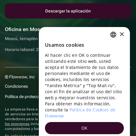
Descargar la aplicación
Oficina en Moscú
×
Moscú, terraplén Sadovnicheskaya, 9, sala 2/3
Usamos cookies
RUSSIAN
Horario laboral: 24 horas
Al hacer clic en OK o continuar
ENGLISH
utilizando este sitio web, usted
UKRAINIAN
acepta el tratamiento de sus datos
personales mediante el uso de
© Flowwow, inc
PORTUGUESE
cookies, incluidos los servicios
"Yandex Metrica" y "Top Mail.ru",
Condiciones
SPANISH
con el fin de analizar el uso del sitio
Política de protección y privacidad de datos
web y mejorar nuestros servicios.
HUNGARIAN
Para obtener más información,
ITALIAN
consulte la
Política de Cookies de
La empresa lleva a cabo su actividad en el ámbito de las TI: prestación
de servicios en Internet para la publicación de ofertas (anuncios) de
Flowwow
FRENCH
vendedores para la venta de artículos. Acceder a la
información sobre
los programas
incluidos en el registro de programas rusos para
OK
TURKISH
computadoras y bases de datos.
Se aplican
tecnologías de recomendación