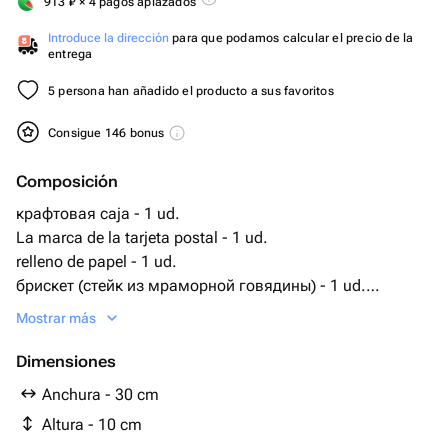
913
₽
× 4 pagos aplazados
Introduce la dirección
para que podamos calcular el precio de la
entrega
5 persona han añadido el producto a sus favoritos
Consigue 146 bonus
Composición
крафтовая caja - 1 ud.
La marca de la tarjeta postal - 1 ud.
relleno de papel - 1 ud.
брискет (стейк из мраморной говядины) - 1 ud.
утиная грудка - 1 ud.
Mostrar más
говяжьи колбаски - 1 ud.
халопенье - 50 gr
Dimensiones
Anchura - 30 cm
Altura - 10 cm