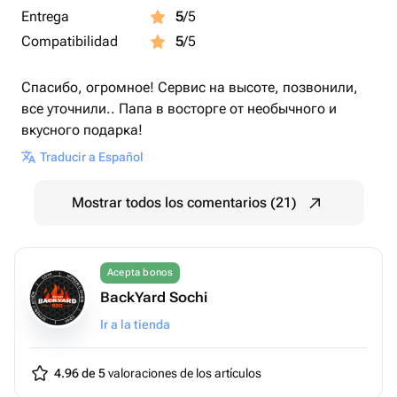
Entrega
5
/5
Compatibilidad
5
/5
Спасибо, огромное! Сервис на высоте, позвонили,
все уточнили.. Папа в восторге от необычного и
вкусного подарка!
Traducir a Español
Mostrar todos los comentarios (21)
Acepta bonos
BackYard Sochi
Ir a la tienda
4.96 de 5
valoraciones de los artículos