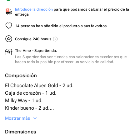
Introduce la dirección
para que podamos calcular el precio de la
entrega
14 persona han añadido el producto a sus favoritos
Consigue 240 bonus
The Ame - Supertienda.
Las Supertiendas son tiendas con valoraciones excelentes que
hacen todo lo posible por ofrecer un servicio de calidad.
Composición
El Chocolate Alpen Gold - 2 ud.
Caja de corazón - 1 ud.
Milky Way - 1 ud.
Kinder bueno - 2 ud.
Kinder sorpresa - 4 ud.
Mostrar más
Kinder delice - 1 ud.
oreo - 228 gr
Dimensiones
snickers mini - 100 gr