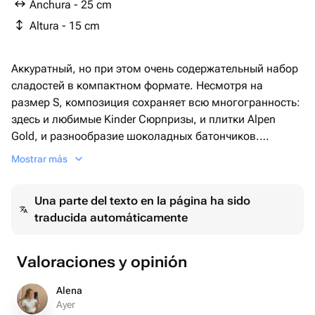
Anchura - 25 cm
kinder country - 1 ud.
Altura - 15 cm
Аккуратный, но при этом очень содержательный набор
сладостей в компактном формате. Несмотря на
размер S, композиция сохраняет всю многогранность:
здесь и любимые Kinder Сюрпризы, и плитки Alpen
Gold, и разнообразие шоколадных батончиков.
Идеальный баланс вкуса и цвета в лаконичной розовой
Mostrar más
коробке-сердце с изящным бантом.
Una parte del texto en la página ha sido
Замечательный комплимент для первого свидания,
traducida automáticamente
подарок ребенку или милый сюрприз без повода.
Идеальный способ выразить симпатию и подарить
сладкие моменты.
Valoraciones y opinión
Alena
Ayer