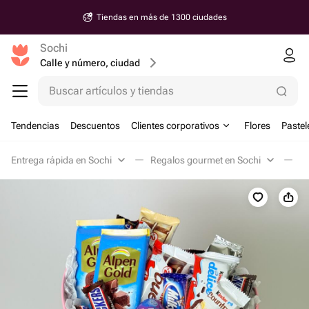
Tiendas en más de 1300 ciudades
Sochi
Calle y número, ciudad
Buscar artículos y tiendas
Tendencias
Descuentos
Clientes corporativos
Flores
Pastel
Entrega rápida en Sochi
Regalos gourmet en Sochi
Du