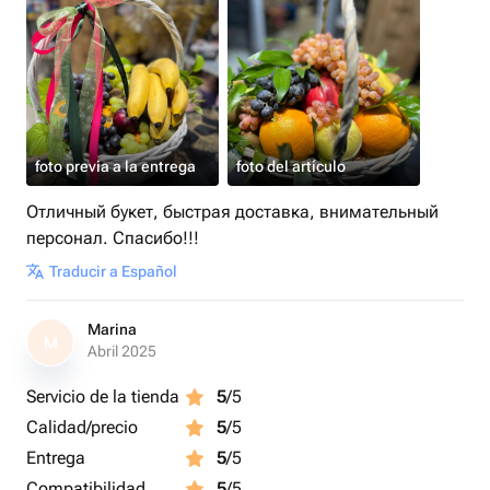
foto previa a la entrega
foto del artículo
Отличный букет, быстрая доставка, внимательный
персонал. Спасибо!!!
Traducir a Español
Marina
M
Abril 2025
Servicio de la tienda
5
/5
Calidad/precio
5
/5
Entrega
5
/5
Compatibilidad
5
/5