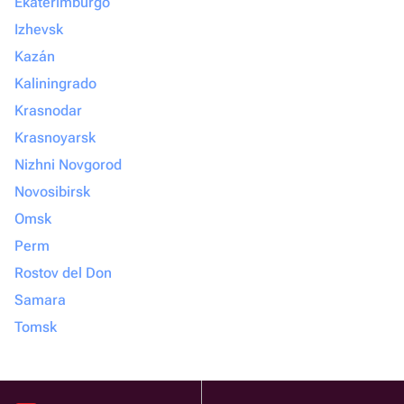
Ekaterimburgo
Izhevsk
Kazán
Kaliningrado
Krasnodar
Krasnoyarsk
Nizhni Novgorod
Novosibirsk
Omsk
Perm
Rostov del Don
Samara
Tomsk