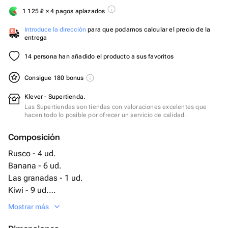
1 125
₽
× 4 pagos aplazados
Introduce la dirección
para que podamos calcular el precio de la
entrega
14 persona han añadido el producto a sus favoritos
Consigue 180 bonus
Klever - Supertienda.
Las Supertiendas son tiendas con valoraciones excelentes que
hacen todo lo posible por ofrecer un servicio de calidad.
Composición
Rusco - 4 ud.
Banana - 6 ud.
Las granadas - 1 ud.
Kiwi - 9 ud.
La manzana - 4 ud.
Mostrar más
La naranja - 5 ud.
Cesta de mimbre - 1 ud.