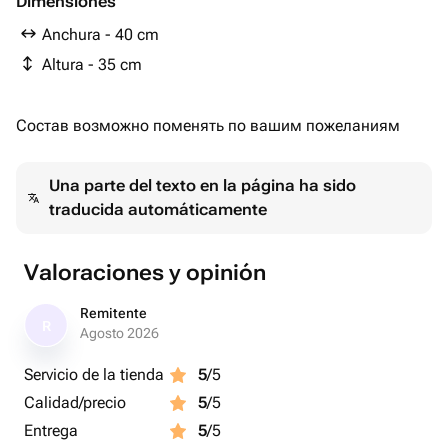
Dimensiones
Relleno de virutas - 2 ud.
Anchura - 40 cm
Racimo de uvas - 2 ud.
Altura - 35 cm
Состав возможно поменять по вашим пожеланиям
Una parte del texto en la página ha sido
traducida automáticamente
Valoraciones y opinión
Remitente
R
Agosto 2026
Servicio de la tienda
5
/5
Calidad/precio
5
/5
Entrega
5
/5