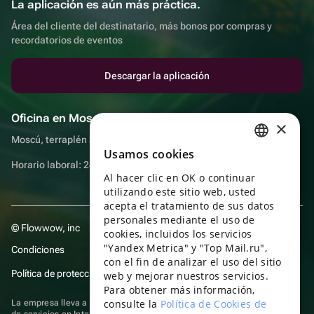
La aplicación es aún más práctica.
Área del cliente del destinatario, más bonos por compras y
recordatorios de eventos
Descargar la aplicación
Oficina en Moscú
×
Moscú, terraplén Sadovnicheskaya, 9, sala 2/3
Usamos cookies
RUSSIAN
Horario laboral: 24 horas
Al hacer clic en OK o continuar
ENGLISH
utilizando este sitio web, usted
UKRAINIAN
acepta el tratamiento de sus datos
personales mediante el uso de
© Flowwow, inc
PORTUGUESE
cookies, incluidos los servicios
"Yandex Metrica" y "Top Mail.ru",
Condiciones
SPANISH
con el fin de analizar el uso del sitio
Política de protección y privacidad de datos
web y mejorar nuestros servicios.
HUNGARIAN
Para obtener más información,
ITALIAN
consulte la
Política de Cookies de
La empresa lleva a cabo su actividad en el ámbito de las TI: prestación
de servicios en Internet para la publicación de ofertas (anuncios) de