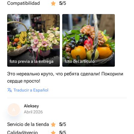
Compatibilidad
5
/5
foto previa a la entrega
foto del artículo
Это нереально круто, что ребята сделали! Покорили
сердце просто!
Traducir a Español
Aleksey
A
Abril 2026
Servicio de la tienda
5
/5
Calidad/precio
5
/5