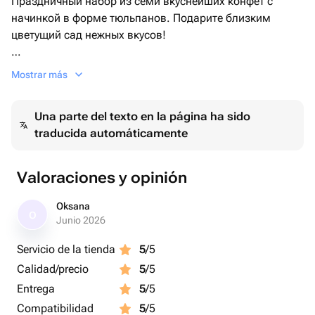
Праздничный набор из семи вкуснейших конфет с
начинкой в форме тюльпанов. Подарите близким
цветущий сад нежных вкусов!
В сладком наборе собраны семь изысканных конфет,
Mostrar más
оформленных в виде ярких тюльпанов из молочного
шоколада.
Una parte del texto en la página ha sido
traducida automáticamente
Основной ингредиент конфет — высококачественный
молочный шоколад — обволакивает вкусовые
рецепторы шелковистой текстурой и радует нежным
Valoraciones y opinión
вкусом какао.
Oksana
O
В начинку каждого красного тюльпана кондитеры
Junio 2026
шоколадной фабрики добавили пралине из молочного
Servicio de la tienda
5
/5
шоколада, миндальной пасты и карамелизованного
Calidad/precio
5
/5
миндаля. Это сочетание создает удивительную
текстуру: молочный шоколад приятно тает во рту, а
Entrega
5
/5
миндальная паста дополняет кремовое звучание.
Compatibilidad
5
/5