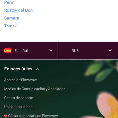
Perm
Rostov del Don
Samara
Tomsk
Español
RUB
Enlaces útiles
Acerca de Flowwow
Medios de Comunicación y Asociados
Centro de soporte
Ubicar una tienda
Cómo colaborar con Flowwow