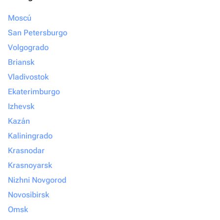
Moscú
San Petersburgo
Volgogrado
Briansk
Vladivostok
Ekaterimburgo
Izhevsk
Kazán
Kaliningrado
Krasnodar
Krasnoyarsk
Nizhni Novgorod
Novosibirsk
Omsk