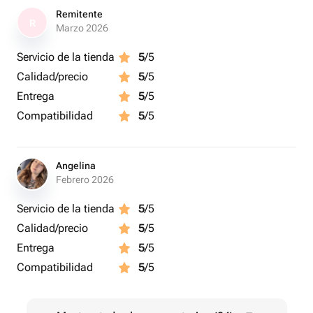
будь то день рождения, Международный женский день
Remitente
R
или просто знак внимания — «Тюльпаны» передадут
Marzo 2026
ваши чувства и эмоции через вкусовые впечатления.
Servicio de la tienda
5
/5
Calidad/precio
5
/5
Entrega
5
/5
Compatibilidad
5
/5
Angelina
Febrero 2026
Servicio de la tienda
5
/5
Calidad/precio
5
/5
Entrega
5
/5
Compatibilidad
5
/5