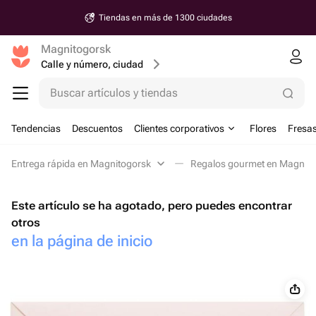
Tiendas en más de 1300 ciudades
Magnitogorsk
Calle y número, ciudad
Buscar artículos y tiendas
Tendencias
Descuentos
Clientes corporativos
Flores
Fresas
Entrega rápida en Magnitogorsk
Regalos gourmet en Magnito
Este artículo se ha agotado, pero puedes encontrar
otros
en la página de inicio