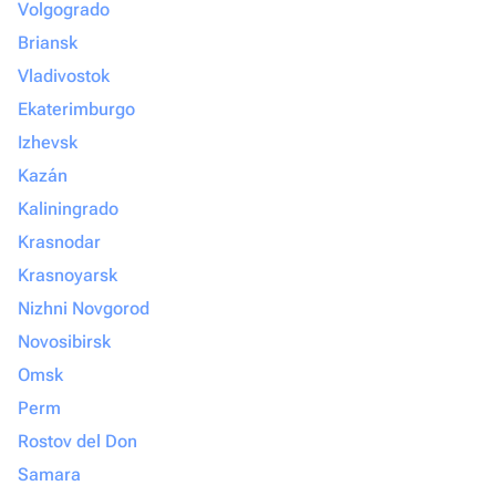
Volgogrado
Briansk
Vladivostok
Ekaterimburgo
Izhevsk
Kazán
Kaliningrado
Krasnodar
Krasnoyarsk
Nizhni Novgorod
Novosibirsk
Omsk
Perm
Rostov del Don
Samara