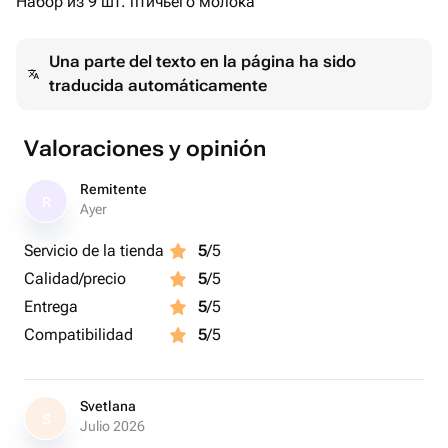
Набор из 9 шт. птичьего молока
Una parte del texto en la página ha sido
traducida automáticamente
Valoraciones y opinión
Remitente
R
Ayer
Servicio de la tienda
5
/5
Calidad/precio
5
/5
Entrega
5
/5
Compatibilidad
5
/5
Svetlana
S
Julio 2026