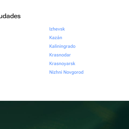
ciudades
Izhevsk
Kazán
Kaliningrado
Krasnodar
Krasnoyarsk
Nizhni Novgorod