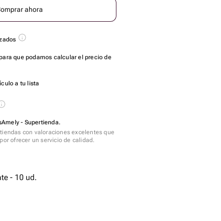
omprar ahora
azados
para que podamos calcular el precio de
culo a tu lista
Amely - Supertienda.
tiendas con valoraciones excelentes que
por ofrecer un servicio de calidad.
te - 10 ud.