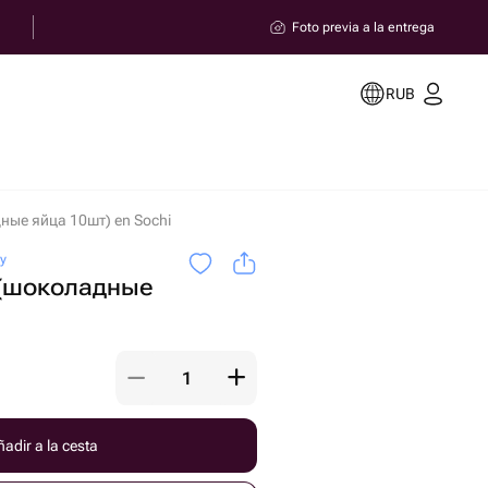
Foto previa a la entrega
RUB
ные яйца 10шт) en Sochi
oy
 (шоколадные
adir a la cesta