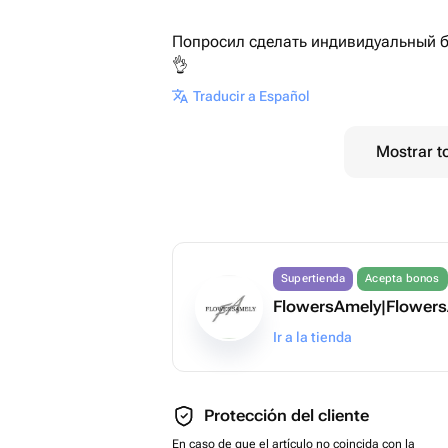
Попросил сделать индивидуальный бу
👌
Traducir a Español
Mostrar t
Supertienda
Acepta bonos
FlowersAmely|Flower
Ir a la tienda
Protección del cliente
En caso de que el artículo no coincida con la