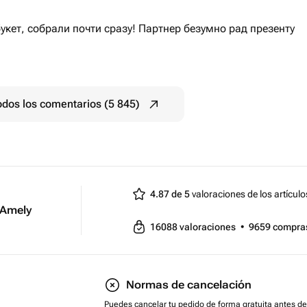
кет, собрали почти сразу! Партнер безумно рад презенту
odos los comentarios (5 845)
4.87 de 5
valoraciones de los artículo
sAmely
16088
valoraciones
•
9659
compra
Normas de cancelación
Puedes cancelar tu pedido de forma gratuita antes de