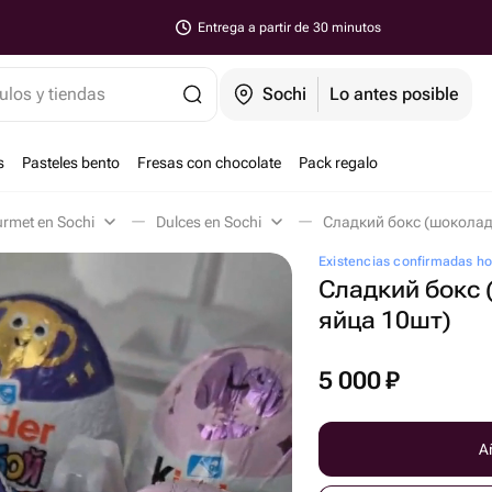
Entrega a partir de 30 minutos
ulos y tiendas
Sochi
Lo antes posible
s
Pasteles bento
Fresas con chocolate
Pack regalo
rmet en Sochi
Dulces en Sochi
Сладкий бокс (шоколад
Existencias confirmadas h
Сладкий бокс
яйца 10шт)
5 000
₽
Añ