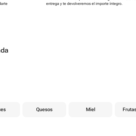
darte
entrega y te devolveremos el importe íntegro.
nda
ces
Quesos
Miel
Fruta