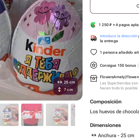
C
1 250
₽
× 4 pagos apl
Introduce la dirección
la entrega
1 persona añadido artí
Consigue 150 bonus
FlowersAmely|Flowers
25 cm
Las Supertiendas son 
hacen todo lo posible 
7 cm
Composición
Los huevos de chocola
Dimensiones
Anchura - 25 cm