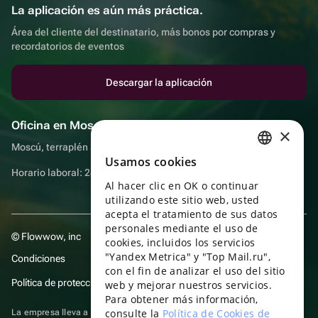
La aplicación es aún más práctica.
Área del cliente del destinatario, más bonos por compras y
recordatorios de eventos
Descargar la aplicación
Oficina en Moscú
×
Moscú, terraplén Sadovnicheskaya, 9, sala 2/3
Usamos cookies
RUSSIAN
Horario laboral: 24 horas
Al hacer clic en OK o continuar
ENGLISH
utilizando este sitio web, usted
UKRAINIAN
acepta el tratamiento de sus datos
personales mediante el uso de
© Flowwow, inc
PORTUGUESE
cookies, incluidos los servicios
"Yandex Metrica" y "Top Mail.ru",
Condiciones
SPANISH
con el fin de analizar el uso del sitio
Política de protección y privacidad de datos
web y mejorar nuestros servicios.
HUNGARIAN
Para obtener más información,
ITALIAN
consulte la
Política de Cookies de
La empresa lleva a cabo su actividad en el ámbito de las TI: prestación