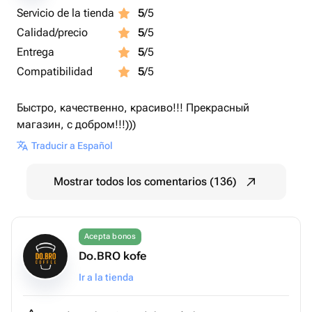
Servicio de la tienda
5
/5
Calidad/precio
5
/5
Entrega
5
/5
Compatibilidad
5
/5
Быстро, качественно, красиво!!! Прекрасный
магазин, с добром!!!)))
Traducir a Español
Mostrar todos los comentarios (136)
Acepta bonos
Do.BRO kofe
Ir a la tienda