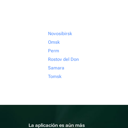
Novosibirsk
Omsk
Perm
Rostov del Don
Samara
Tomsk
La aplicación es aún más