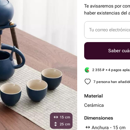
Te avisaremos por cor
haber existencias del a
Tu correo electrónic
Saber cuá
2 355
₽
× 4 pagos apl
7 persona han añadido
Material
Cerámica
15 cm
Dimensiones
25 cm
Anchura - 15 cm