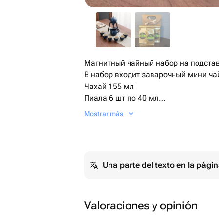
Магнитный чайный набор на подста
В набор входит заварочный мини ча
Чахай 155 мл
Пиала 6 шт по 40 мл
В подарок идет набор китайского ча
Mostrar más
1)красный чай «Дянь Хун Ло»-15 гр
2)красный чай «Жи Юэ Тан»-15гр
3)улун «Мао Се Люй Ча»-15 гр
Una parte del texto en la pág
Valoraciones y opinión