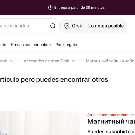
Entrega a partir de 30 minutos
ulos y tiendas
Orsk
Lo antes posible
ento
Fresas con chocolate
Pack regalo
Orsk
Accesorios de té en Orsk
Магнитный чайный набор
tículo pero puedes encontrar otros
Artículo temporalmente sin
Магнитный ча
Puedes suscribirte al