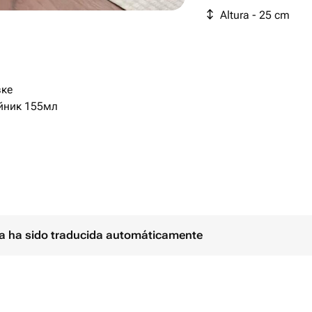
Altura - 25 cm
вке
йник 155мл
я:
ina ha sido traducida automáticamente