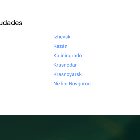
ciudades
Izhevsk
Kazán
Kaliningrado
Krasnodar
Krasnoyarsk
Nizhni Novgorod