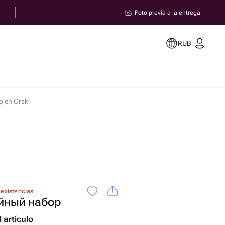
Foto previa a la entrega
RUB
 en Orsk
 existencias
йный набор
 artículo