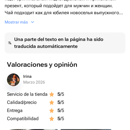
презент, который подойдет для мужчин и женщин.
Чай подходит как для юбилея новоселья выпускного
новогодних и рождественских праздников, так и для
Mostrar más
торжеств с любимыми. Он станет незабываемым
подарком для каждого будь то учитель воспитатель,
Una parte del texto en la página ha sido
бабушка подруга, сестра или коллега.
traducida automáticamente
Valoraciones y opinión
Irina
Marzo 2026
Servicio de la tienda
5
/5
Calidad/precio
5
/5
Entrega
5
/5
Compatibilidad
5
/5