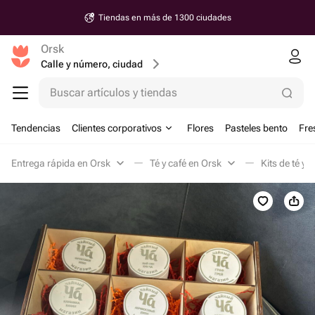
Tiendas en más de 1300 ciudades
Orsk
Calle y número, ciudad
Buscar artículos y tiendas
Tendencias
Clientes corporativos
Flores
Pasteles bento
Fre
Entrega rápida en Orsk
Té y café en Orsk
Kits de té y 