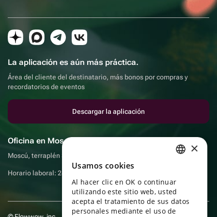
La aplicación es aún más práctica.
Área del cliente del destinatario, más bonos por compras y
recordatorios de eventos
Descargar la aplicación
Oficina en Moscú
×
Moscú, terraplén Sadovnicheskaya, 9, sala 2/3
Usamos cookies
RUSSIAN
Horario laboral: 24 horas
Al hacer clic en OK o continuar
ENGLISH
utilizando este sitio web, usted
UKRAINIAN
acepta el tratamiento de sus datos
personales mediante el uso de
© Flowwow, inc
PORTUGUESE