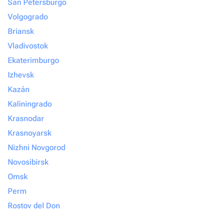
San Petersburgo
Volgogrado
Briansk
Vladivostok
Ekaterimburgo
Izhevsk
Kazán
Kaliningrado
Krasnodar
Krasnoyarsk
Nizhni Novgorod
Novosibirsk
Omsk
Perm
Rostov del Don