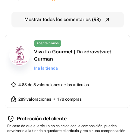
создать атмосферу спокойствия и гармонии, идеально
дополняя чаепитие.
Порадуйте себя или своих близких этим великолепным
Mostrar todos los comentarios (98)
набором, который превратит обычное чаепитие в
настоящий ритуал наслаждения! ☕
Acepta bonos
Viva La Gourmet | Da zdravstvuet
Gurman
Ir a la tienda
4.83 de 5
valoraciones de los artículos
289
valoraciones
•
170
compras
Protección del cliente
En caso de que el artículo no coincida con la composición, puedes
devolverlo a la tienda o quedarte el artículo y recibir una compensación