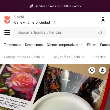
Tiendas en más de 1300 ciudades
Sochi
Calle y número, ciudad
Buscar artículos y tiendas
Tendencias
Descuentos
Clientes corporativos
Flores
Pastel
Entrega rápida en Sochi
Té y café en Sochi
Kits de té 