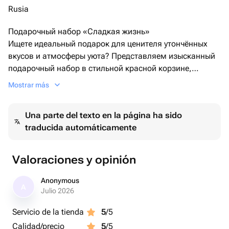
Rusia
Подарочный набор «Сладкая жизнь»
Ищете идеальный подарок для ценителя утончённых
вкусов и атмосферы уюта? Представляем изысканный
подарочный набор в стильной красной корзине,
украшенной элегантной лентой. Этот набор принесёт
Mostrar más
радость и создаст атмосферу гармонии в любой
обстановке!
Una parte del texto en la página ha sido
В составе:
traducida automáticamente
Три уникальных сорта чая от Viva La Gourmet:
«Зелёный чай с маракуйей» — бодрящий напиток с
фруктовыми нотками, который перенесёт вас в
Valoraciones y opinión
тропический рай.
«Тысяча и одна ночь» — чарующий микс с вербеной и
Anonymous
A
фруктовыми акцентами, окутывающий волшебством
Julio 2026
восточных сказок.
Servicio de la tienda
5
/5
«Имеретинская бухта» — изысканный чай с нотками
Calidad/precio
5
/5
мальвы, дарящий спокойствие и умиротворение.