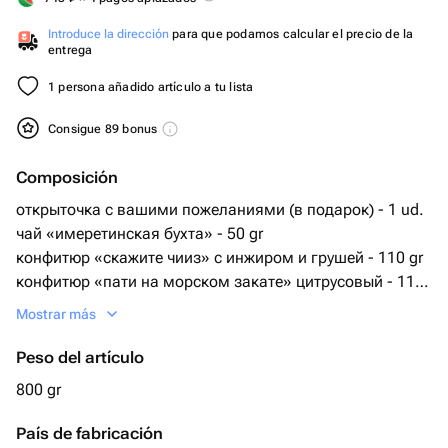
Introduce la dirección
para que podamos calcular el precio de la
entrega
1 persona añadido artículo a tu lista
Consigue 89 bonus
Composición
открыточка с вашими пожеланиями (в подарок) - 1 ud.
чай «имеретинская бухта» - 50 gr
конфитюр «скажите чииз» с инжиром и грушей - 110 gr
конфитюр «пати на морском закате» цитрусовый - 110
gr
Mostrar más
чай тысяча и одна ночь - 50 gr
чай зеленый с маракуйей - 50 gr
Peso del artículo
ароматические благовонии - 20 ud.
800 gr
плетеная корзина с лентой и наполнителем - 1 ud.
подставка ручной работы под благовонии - 1 ud.
País de fabricación