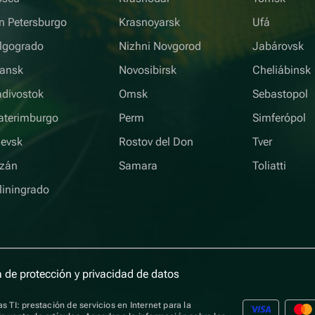
n Petersburgo
Krasnoyarsk
Ufá
lgogrado
Nizhni Novgorod
Jabárovsk
iansk
Novosibirsk
Cheliábinsk
adivostok
Omsk
Sebastopol
aterimburgo
Perm
Simferópol
hevsk
Rostov del Don
Tver
zán
Samara
Toliatti
liningrado
a de protección y privacidad de datos
s TI: prestación de servicios en Internet para la