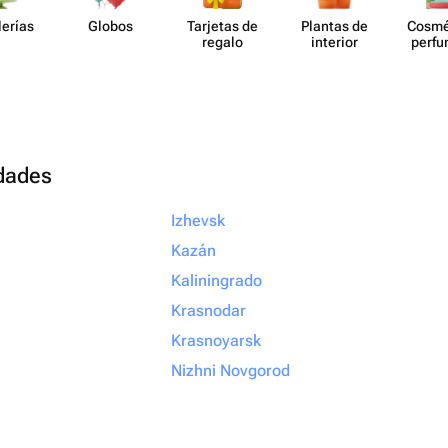
lerías
Globos
Tarjetas de
Plantas de
Cosmé
regalo
interior
perf​
udades
Izhevsk
Kazán
Kaliningrado
Krasnodar
Krasnoyarsk
Nizhni Novgorod