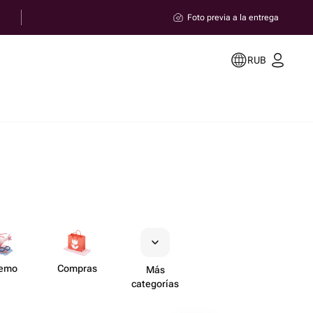
Foto previa a la entrega
RUB
remo
Compras
Más
categorías