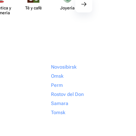
tica y
Té y café
Joyería
Regalos
Deco​
umería
gourmet
Novosibirsk
Omsk
Perm
Rostov del Don
Samara
Tomsk