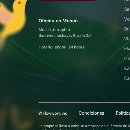
Sa
Vo
Oficina en Moscú
Br
Moscú, terraplén
Sadovnicheskaya, 9, sala 2/3
Vl
Horario laboral: 24 horas
Ek
Iz
Ka
Ka
Condiciones
Polític
© Flowwow, inc
La empresa lleva a cabo su actividad en el ámbito de la