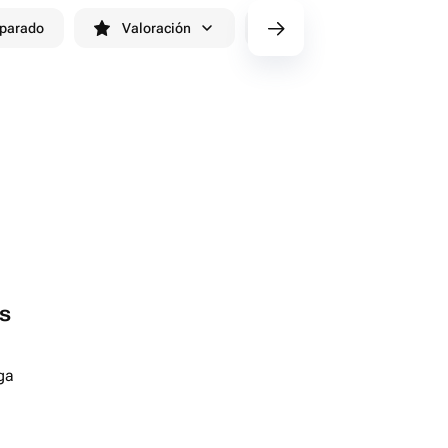
eparado
Valoración
Entrega antes de 90 minutos
s
ga