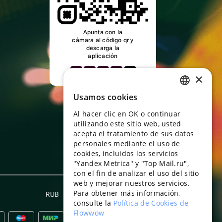
Apunta con la
cámara al código qr y
descarga la
aplicación
×
Usamos cookies
RUSSIAN
Al hacer clic en OK o continuar
ENGLISH
utilizando este sitio web, usted
UKRAINIAN
acepta el tratamiento de sus datos
personales mediante el uso de
PORTUGUESE
cookies, incluidos los servicios
"Yandex Metrica" y "Top Mail.ru",
SPANISH
con el fin de analizar el uso del sitio
web y mejorar nuestros servicios.
HUNGARIAN
Para obtener más información,
RUB
Español
ITALIAN
consulte la
Política de Cookies de
Flowwow
FRENCH