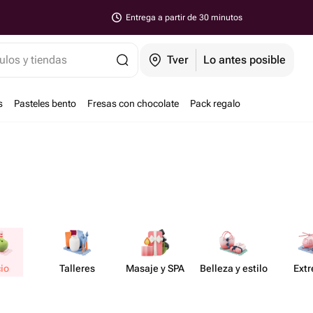
Entrega a partir de 30 minutos
ulos y tiendas
Tver
Lo antes posible
s
Pasteles bento
Fresas con chocolate
Pack regalo
io
Talleres
Masaje y SPA
Belleza y estilo
Ext