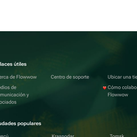
laces útiles
erca de Flowwow
Centro de soporte
Ubicar una ti
dios de
Cómo colabo
municación y
Flowwow
ociados
udades populares
scú
Krasnodar
Tomsk