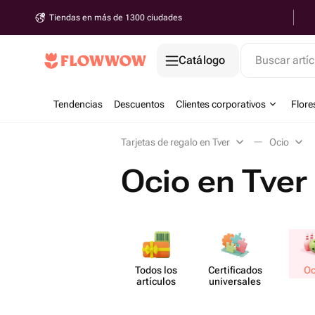
Tiendas en más de 1300 ciudades
Catálogo
Buscar artíc
Tendencias
Descuentos
Clientes corporativos
Flore
Tarjetas de regalo en Tver
Ocio
Ocio en Tver
Todos los
Certif​icados
Oc
artículos
unive​rsales