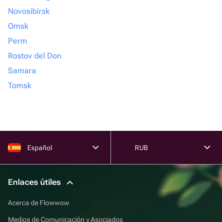
Novosibirsk
Omsk
Perm
Rostov del Don
Samara
Tomsk
Español
RUB
Enlaces útiles
Acerca de Flowwow
Medios de Comunicación y Asociados