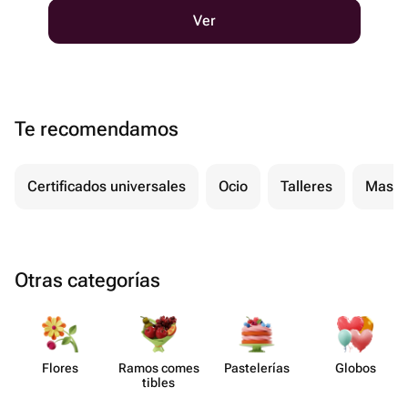
Ver
Te recomendamos
Certificados universales
Ocio
Talleres
Masaj
Otras categorías
Flores
Ramos comes​
Paste​lerías
Globos
tibles