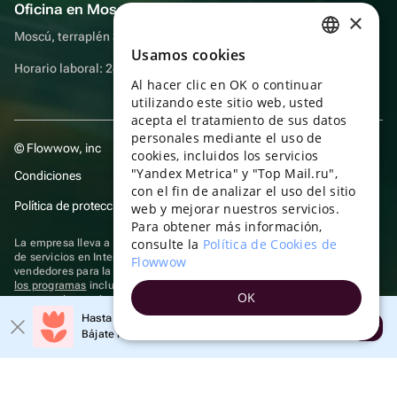
Oficina en Moscú
×
Moscú, terraplén Sadovnicheskaya, 9, sala 2/3
Usamos cookies
RUSSIAN
Horario laboral: 24 horas
Al hacer clic en OK o continuar
ENGLISH
utilizando este sitio web, usted
UKRAINIAN
acepta el tratamiento de sus datos
personales mediante el uso de
© Flowwow, inc
PORTUGUESE
cookies, incluidos los servicios
"Yandex Metrica" y "Top Mail.ru",
Condiciones
SPANISH
con el fin de analizar el uso del sitio
Política de protección y privacidad de datos
web y mejorar nuestros servicios.
HUNGARIAN
Para obtener más información,
ITALIAN
consulte la
Política de Cookies de
La empresa lleva a cabo su actividad en el ámbito de las TI: prestación
de servicios en Internet para la publicación de ofertas (anuncios) de
Flowwow
FRENCH
vendedores para la venta de artículos. Acceder a la
información sobre
los programas
incluidos en el registro de programas rusos para
OK
TURKISH
computadoras y bases de datos.
Hasta un 10% de descuento en el primer pedido
Se aplican
tecnologías de recomendación
Abrir
GERMAN
Bájate la aplicación y obtén tu código
POLISH