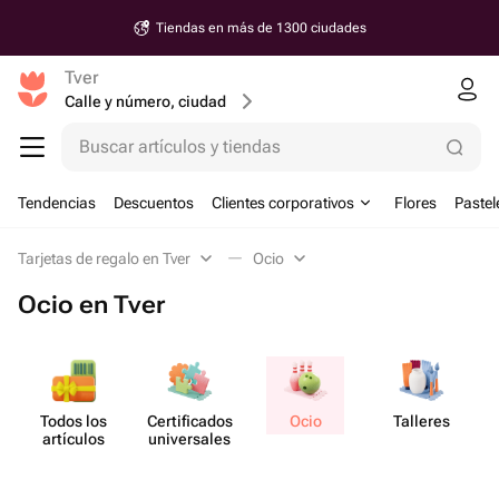
Tiendas en más de 1300 ciudades
Tver
Calle y número, ciudad
Buscar artículos y tiendas
Tendencias
Descuentos
Clientes corporativos
Flores
Pastel
Tarjetas de regalo en Tver
Ocio
Ocio en Tver
Todos los
Certif​icados
Ocio
Talleres
M
artículos
unive​rsales