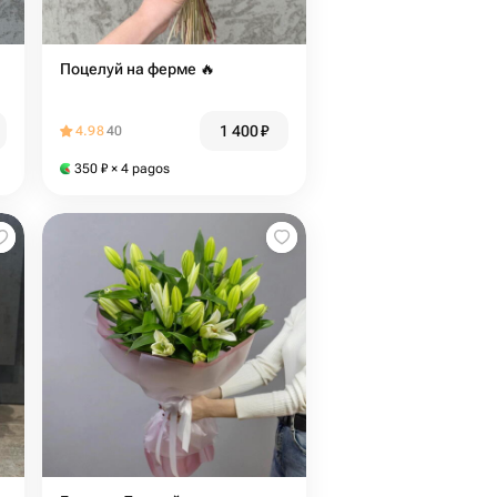
Поцелуй на ферме 🔥
1 400
₽
4.98
40
350
₽
× 4 pagos