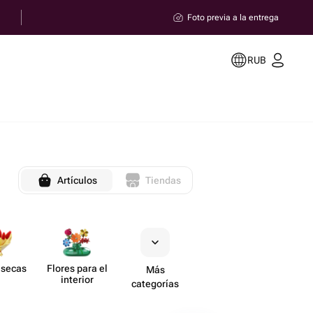
Foto previa a la entrega
RUB
Artículos
Tiendas
 secas
Flores para el
Más
interior
categorías