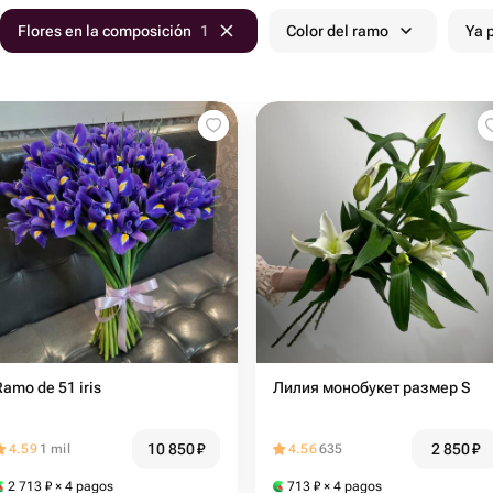
Flores en la composición
1
Color del ramo
Ya 
Ramo de 51 iris
Лилия монобукет размер S
10 850
₽
2 850
₽
4.59
1 mil
4.56
635
2 713
₽
× 4 pagos
713
₽
× 4 pagos