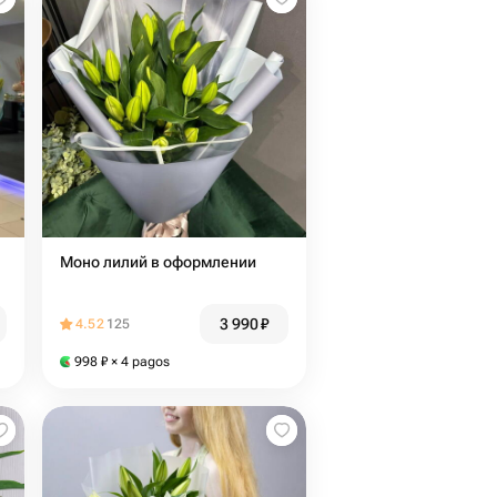
Моно лилий в оформлении
3 990
₽
4.52
125
998
₽
× 4 pagos