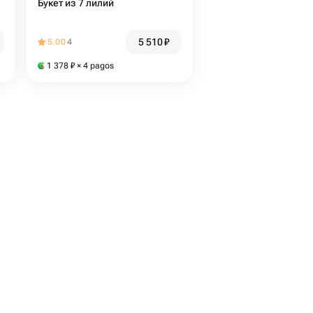
Букет из 7 лилий
5 510
₽
5.00
4
1 378
₽
× 4 pagos