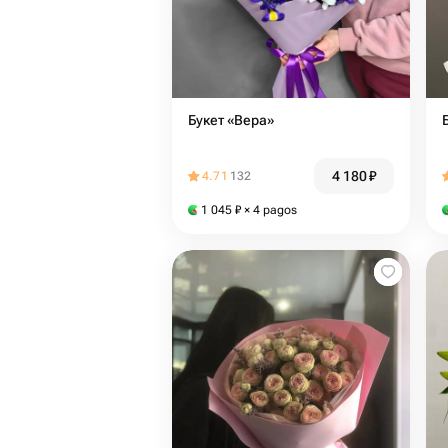
Букет «Вера»
4 180
₽
4.71
132
1 045
₽
× 4 pagos