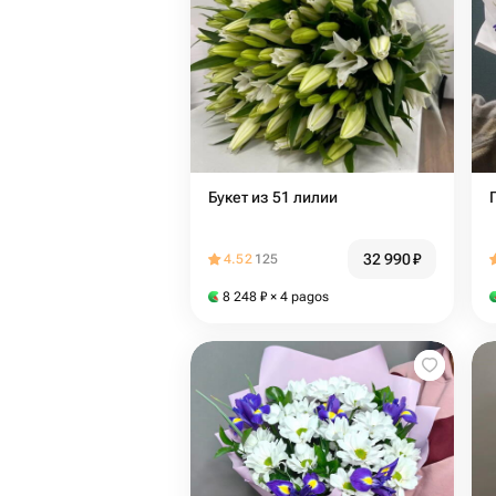
Букет из 51 лилии
32 990
₽
4.52
125
8 248
₽
× 4 pagos