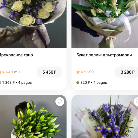
Прекрасное трио
Букет лилии+альстромерии
5 450
₽
3 280
₽
4.64
1 mil
4.56
90
1 363
₽
× 4 pagos
820
₽
× 4 pagos