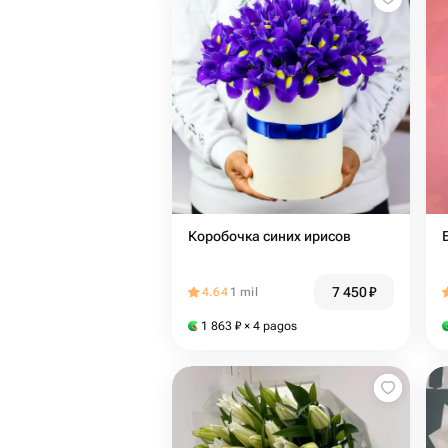
Коробочка синих ирисов
7 450
₽
4.64
1 mil
1 863
₽
× 4 pagos