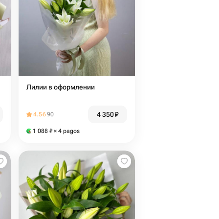
Лилии в оформлении
4 350
₽
4.56
90
1 088
₽
× 4 pagos