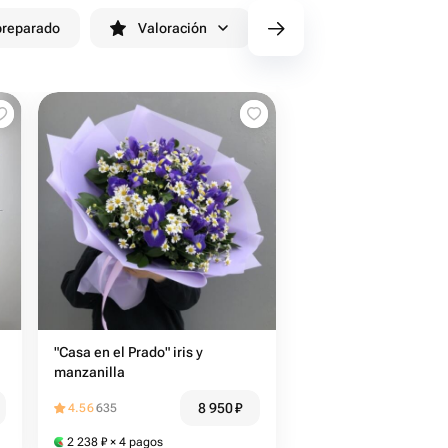
preparado
Valoración
cv/filters/name_fast_delive
"Casa en el Prado" iris y
manzanilla
8 950
₽
4.56
635
2 238
₽
× 4 pagos