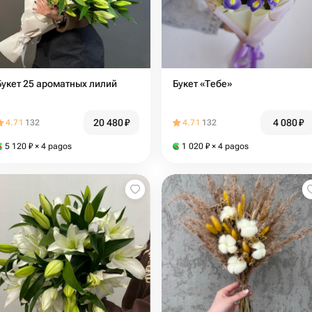
Букет 25 ароматных лилий
Букет «Тебе»
20 480
₽
4 080
₽
4.71
132
4.71
132
5 120
₽
× 4 pagos
1 020
₽
× 4 pagos