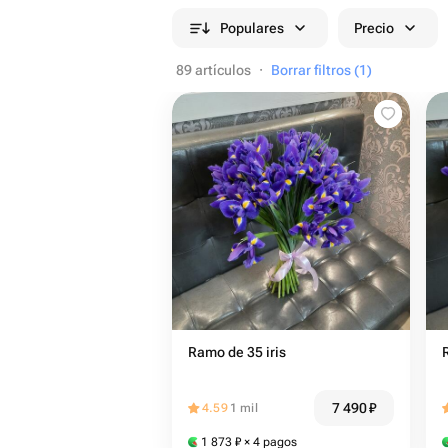
Populares
Precio
89 artículos
·
Borrar filtros (1)
Ramo de 35 iris
7 490
₽
4.59
1 mil
1 873
₽
× 4 pagos