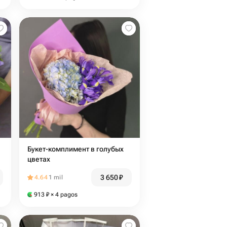
Букет-комплимент в голубых
цветах
3 650
₽
4.64
1 mil
913
₽
× 4 pagos