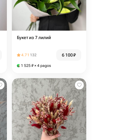
Букет из 7 лилий
6 100
₽
4.71
132
1 525
₽
× 4 pagos