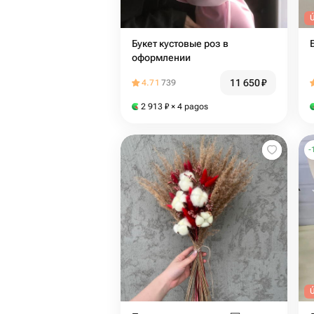
Букет кустовые роз в
оформлении
11 650
₽
4.71
739
2 913
₽
× 4 pagos
-