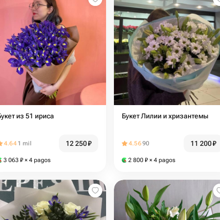
Букет из 51 ириса
Букет Лилии и хризантемы
12 250
₽
11 200
₽
4.64
1 mil
4.56
90
3 063
₽
× 4 pagos
2 800
₽
× 4 pagos