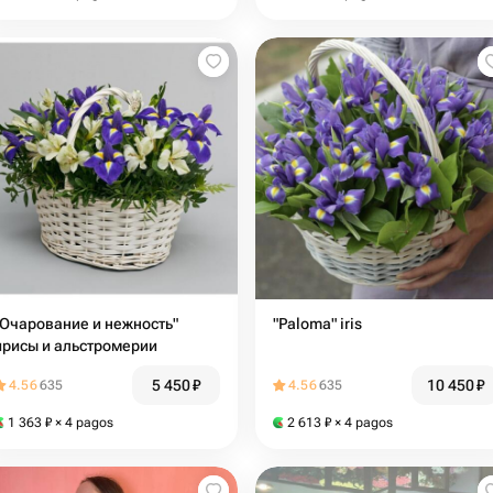
"Очарование и нежность"
"Paloma" iris
ирисы и альстромерии
5 450
₽
10 450
₽
4.56
635
4.56
635
1 363
₽
× 4 pagos
2 613
₽
× 4 pagos