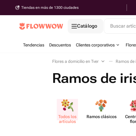
Tiendas en más de 1300 ciudades
Catálogo
Buscar artíc
Tendencias
Descuentos
Clientes corporativos
Flore
Flores a domicilio en Tver
Ramos de i
Ramos de iri
Todos los
Ramos clásicos
Centr
artículos
flo