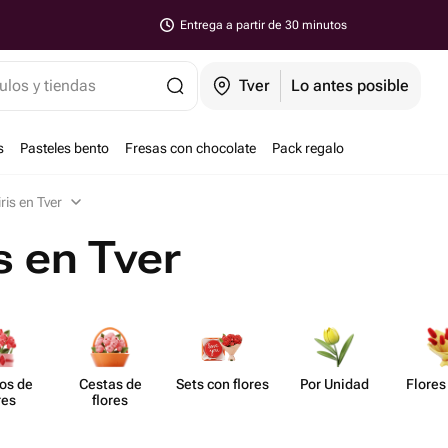
Entrega a partir de 30 minutos
ulos y tiendas
Tver
Lo antes posible
s
Pasteles bento
Fresas con chocolate
Pack regalo
ris en Tver
s en Tver
os de
Cestas de
Sets con flores
Por Unidad
Flores
res
flores