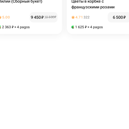
Лилии (Сборный букет)
Цветы в корбке с
французскими розами
9 450
₽
6 500
₽
5.00
10 500
₽
4.71
322
2 363
₽
× 4 pagos
1 625
₽
× 4 pagos