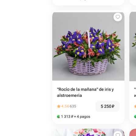
"Rocío de la mañana" de iris y
alstroemeria
5 250
₽
4.56
635
1 313
₽
× 4 pagos