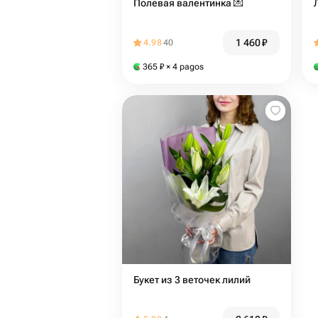
Полевая валентинка 💌
1 460
₽
4.98
40
365
₽
× 4 pagos
Букет из 3 веточек лилий