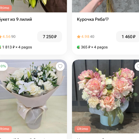
Último
Букет из 9 лилий
Курочка Ряба💛
7 250
₽
1 460
₽
4.56
90
4.98
40
1 813
₽
× 4 pagos
365
₽
× 4 pagos
10
%
Último
Último