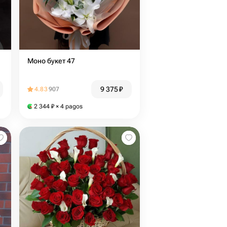
Моно букет 47
9 375
₽
4.83
907
2 344
₽
× 4 pagos