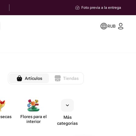
Foto previa a la entrega
RUB
Artículos
Tiendas
 secas
Flores para el
Más
interior
categorías