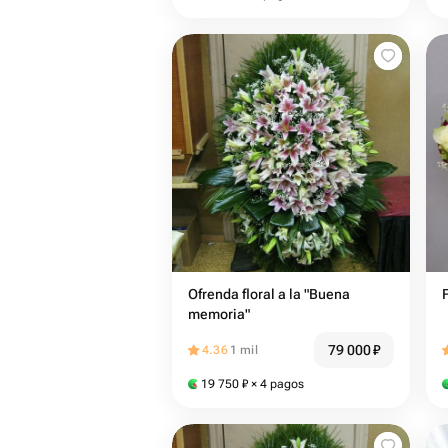
Ofrenda floral a la "Buena
memoria"
79 000
₽
4.36
1 mil
19 750
₽
× 4 pagos