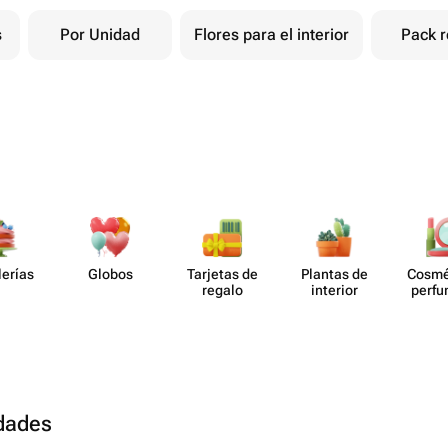
s
Por Unidad
Flores para el interior
Pack r
lerías
Globos
Tarjetas de
Plantas de
Cosmé
regalo
interior
perf​
udades