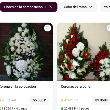
Flores en la composición
1
Color del ramo
Ya 
Corona en la colocación
Coronas para poner
55 000
₽
89 950
₽
4.36
1 mil
4.36
1 mil
13 750
₽
× 4 pagos
22 488
₽
× 4 pagos