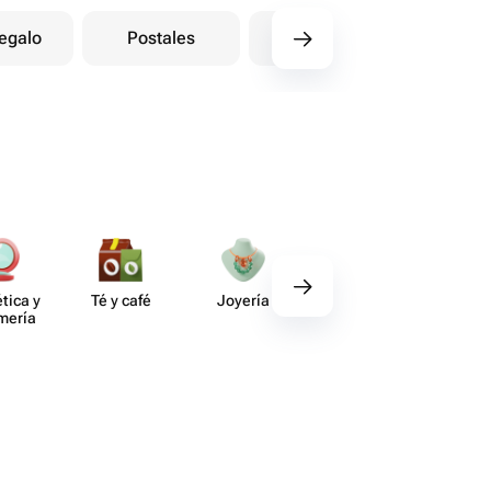
egalo
Postales
Otros
101 
tica y
Té y café
Joyería
Regalos
Deco​
umería
gourmet