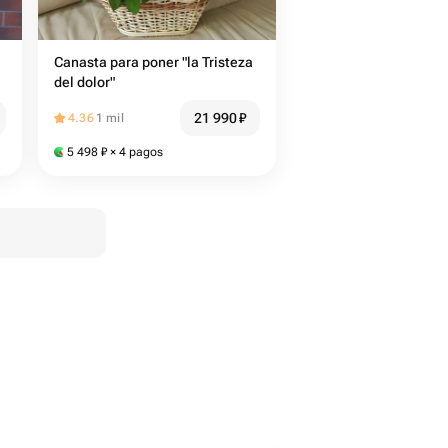
Canasta para poner "la Tristeza
del dolor"
21 990
₽
4.36
1 mil
5 498
₽
× 4 pagos