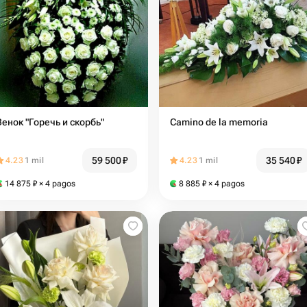
Венок "Горечь и скорбь"
Camino de la memoria
59 500
₽
35 540
₽
4.23
1 mil
4.23
1 mil
14 875
₽
× 4 pagos
8 885
₽
× 4 pagos