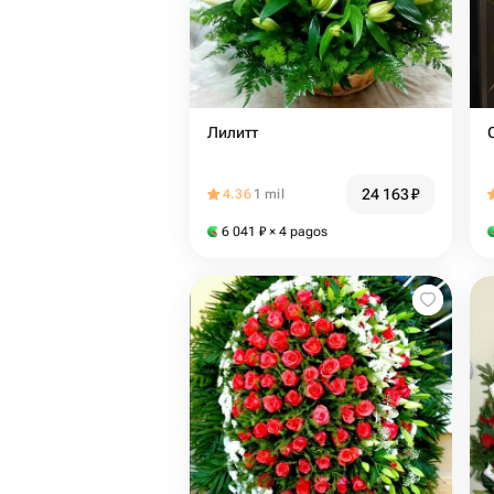
Лилитт
24 163
₽
4.36
1 mil
6 041
₽
× 4 pagos