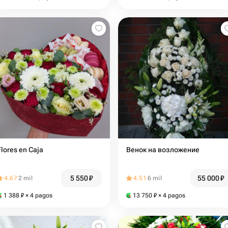
Flores en Caja
Венок на возложение
5 550
₽
55 000
₽
4.67
2 mil
4.51
6 mil
1 388
₽
× 4 pagos
13 750
₽
× 4 pagos