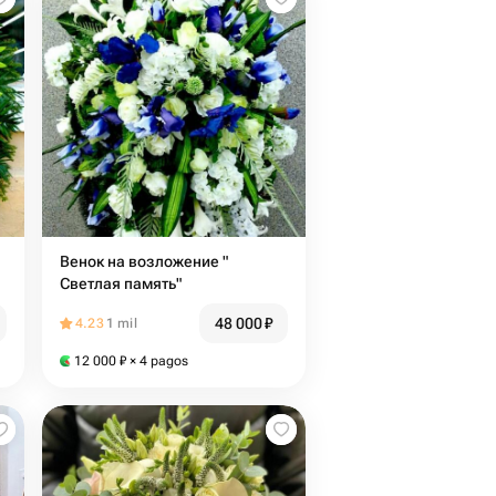
я
Венок на возложение "
Светлая память"
48 000
₽
4.23
1 mil
12 000
₽
× 4 pagos