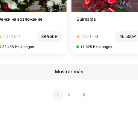
Венки на возложение
Guirnalda
89 950
₽
46 500
₽
4.23
1 mil
4.36
1 mil
22 488
₽
× 4 pagos
11 625
₽
× 4 pagos
Mostrar más
1
2