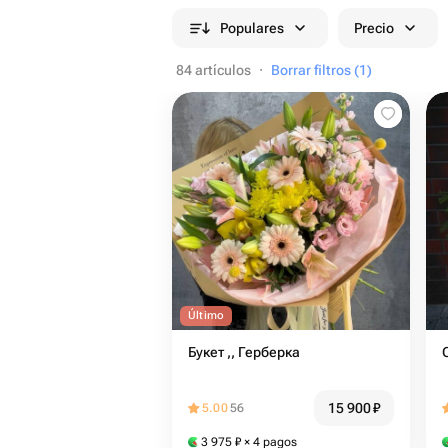
Populares
Precio
84 artículos
·
Borrar filtros (1)
Último
Букет ,, Герберка
15 900
₽
5.00
56
3 975
₽
× 4 pagos