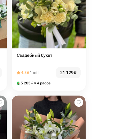
Свадебный букет
21 129
₽
4.36
1 mil
5 283
₽
× 4 pagos