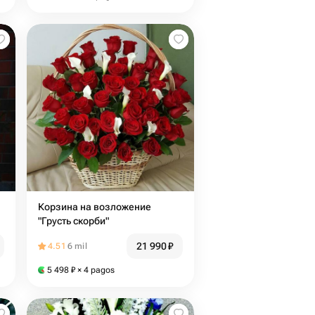
Корзина на возложение
"Грусть скорби"
21 990
₽
4.51
6 mil
5 498
₽
× 4 pagos