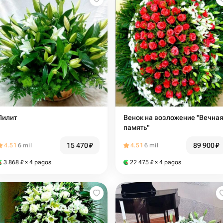
Лилит
Венок на возложение "Вечна
память"
15 470
₽
89 900
₽
4.51
6 mil
4.51
6 mil
3 868
₽
× 4 pagos
22 475
₽
× 4 pagos