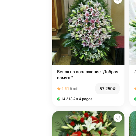
Венок на возложение "Добрая
память"
57 250
₽
4.51
6 mil
14 313
₽
× 4 pagos