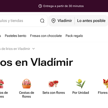
Entrega a partir de 30 minutos
ulos y tiendas
Vladímir
Lo antes posible
s
Pasteles bento
Fresas con chocolate
Pack regalo
de lirios en Vladímir
ios en Vladímir
os de
Cestas de
Sets con flores
Por Unidad
Flores
res
flores