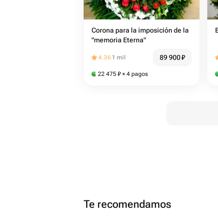
Corona para la imposición de la
"memoria Eterna"
89 900
₽
4.36
1 mil
22 475
₽
× 4 pagos
Te recomendamos