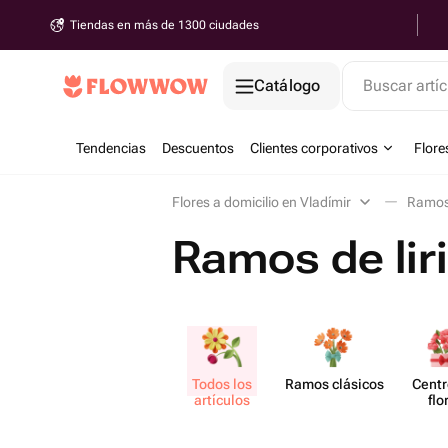
Tiendas en más de 1300 ciudades
Catálogo
Buscar artíc
Tendencias
Descuentos
Clientes corporativos
Flore
Flores a domicilio en Vladímir
Ramos 
Ramos de lir
Todos los
Ramos clásicos
Centr
artículos
flo