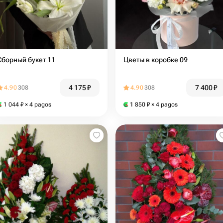
Сборный букет 11
Цветы в коробке 09
4 175
₽
7 400
₽
4.90
308
4.90
308
1 044
₽
× 4 pagos
1 850
₽
× 4 pagos