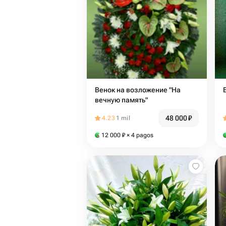
Венок на возложение "На
вечную память"
48 000
₽
4.23
1 mil
12 000
₽
× 4 pagos