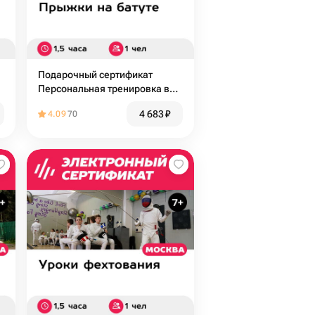
Подарочный сертификат
Персональная тренировка в
батутном центре, 1 чел. (1,5
4 683
₽
4.09
70
часа)