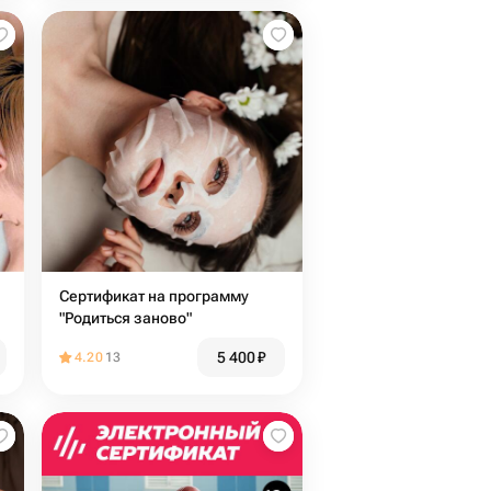
Сертификат на программу
"Родиться заново"
5 400
₽
4.20
13