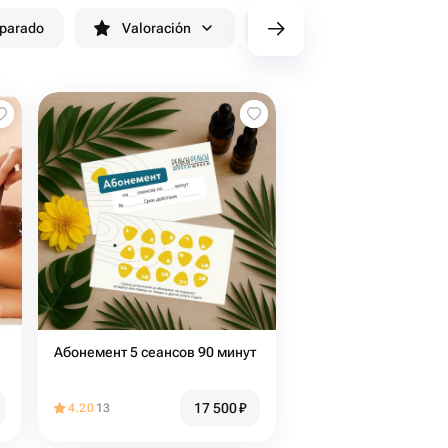
eparado
Valoración
cv/filters/name_fast_delivery
Абонемент 5 сеансов 90 минут
17 500
₽
4.20
13