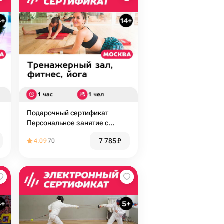
Подарочный сертификат
Персональное занятие с
тренером по hot stretching, 1
7 785
₽
4.09
70
чел. (Добрынинская)