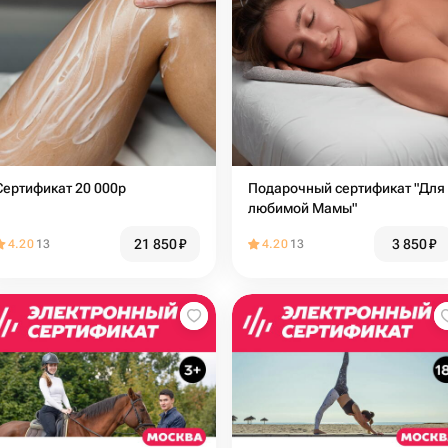
Сертификат 20 000р
Подарочный сертификат "Для
любимой Мамы"
21 850
₽
3 850
₽
4.20
13
4.20
13