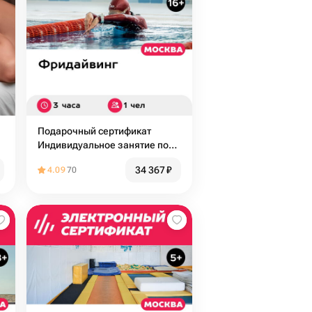
Подарочный сертификат
Индивидуальное занятие по
фридайвингу в Москве для 1
34 367
₽
4.09
70
чел., 3 часа