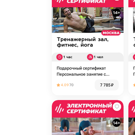
Подарочный сертификат
Персональное занятие с
тренером на петлях TRX для 1
7 785
₽
4.09
70
чел. (Хамовники)