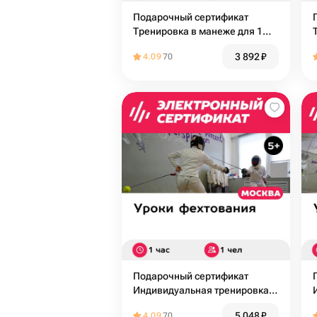
Подарочный сертификат
Тренировка в манеже для 1
человека (60 мин.)
3 892
₽
4.09
70
(Московская область)
Подарочный сертификат
Индивидуальная тренировка
по фехтованию на шпагах для
5 048
₽
4.09
70