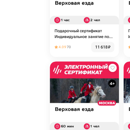
Подарочный сертификат
Индивидуальное занятие по
верховой езде с тренером, 2
11 618
₽
4.09
70
чел. (1 час)