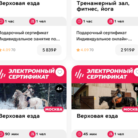
Подарочный сертификат
Подарочный сертификат
Индивидуальное занятие по
Индивидуальное онлайн-
верховой езде с тренером, 1
занятие по хатха-йоге, 1 чел.
5 839
₽
2 919
₽
4.09
70
4.09
70
чел. (1 час)
(1 час)