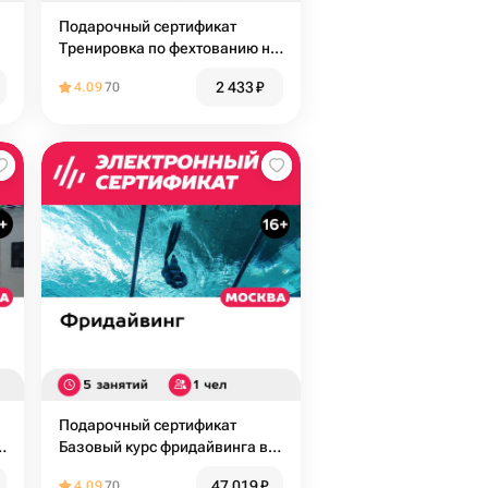
Подарочный сертификат
Тренировка по фехтованию на
1
шпагах для 1 чел. в составе
2 433
₽
4.09
70
группы (1,5 часа)
Подарочный сертификат
о
Базовый курс фридайвинга в
,
Москве, 1 чел. в составе
47 019
₽
4.09
70