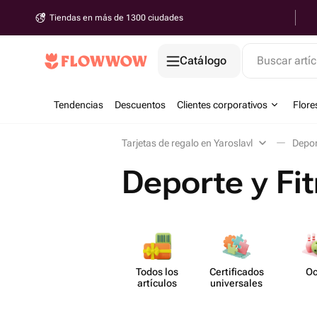
Tiendas en más de 1300 ciudades
Catálogo
Buscar artíc
Tendencias
Descuentos
Clientes corporativos
Flore
Tarjetas de regalo en Yaroslavl
Depor
Deporte y Fi
Todos los
Certif​icados
Oc
artículos
unive​rsales