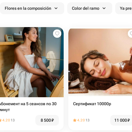
Flores en la composición
Color del ramo
Ya pr
Абонемент на 5 сеансов по 30
Сертификат 10000р
минут
8 500
₽
11 000
₽
4.20
13
4.20
13