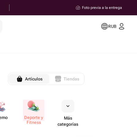
Foto previa a la entrega
RUB
Artículos
Tiendas
remo
Deporte y
Más
Fitness
categorías