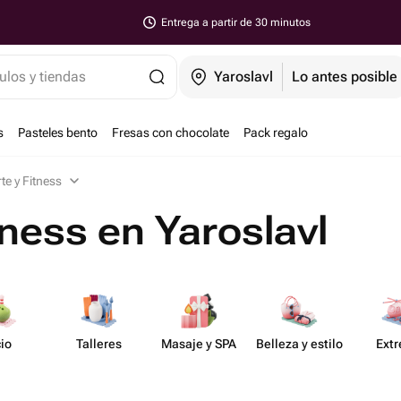
Entrega a partir de 30 minutos
ulos y tiendas
Yaroslavl
Lo antes posible
s
Pasteles bento
Fresas con chocolate
Pack regalo
te y Fitness
tness en Yaroslavl
io
Talleres
Masaje y SPA
Belleza y estilo
Ext