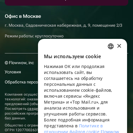
Офис в Москве
г. Москва, Садовническая набережная, д. 9, помещение 2/3
Режим работы: круглосуточно
×
Мы используем сookie
RUSSIAN
© Flowwow, inc
Нажимая ОК или продолжая
ENGLISH
Условия
использовать сайт, вы
UKRAINIAN
соглашаетесь на обработку
Обработка персональных данных
персональных данных с
PORTUGUESE
использованием cookie-файлов,
Компания осуществляет деятельность в области информационных
включая сервисы «Яндекс
SPANISH
технологий: оказание услуг в сети “Интернет” по размещению
Метрика» и «Top Mail.ru», для
предложений (объявлений) продавцов о реализации товаров.
анализа использования и
HUNGARIAN
Посмотреть
сведения о программах
, включенных в реестр
улучшения работы сервисов.
российских программ для электронных вычислительных машин и
ITALIAN
баз данных.
Более подробная информация
представлена в
Политике в
Общество с ограниченной ответственностью «ФЛАУВАУ»
FRENCH
ОГРН 1207700263198, ИНН 9702020445
отношении файлов cookie Flowwow