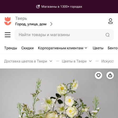
Магазины в 1300+ городах
Тверь
Город, улица, дом
Найти товары и магазины
Тренды
Скидки
Корпоративным клиентам
Цветы
Бенто
Доставка цветов в Твери
Цветы в Твери
Искусств