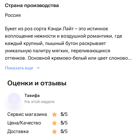
Страна производства
Россия
Букет из роз сорта Кэнди Лайт – это истинное
воплощение нежности и воздушной романтики, где
каждый крупный, пышный бутон раскрывает
уникальную палитру мягких, переливающихся
оттенков. Основной кремово-белый или цвет слоновой
кости деликатно переходит в едва уловимые розовые,
Показать еще
персиковые или абрикосовые румяна по краям
лепестков, создавая эффект нежного свечения,
Оценки и отзывы
напоминающего легкие конфеты или рассветное небо.
Эти розы, с их бархатистыми лепестками и легким
Тавифа
Т
сладковатым ароматом, формируют букет, который
На этой неделе
выглядит невесомо и изысканно, излучая чистоту и
Сервис магазина
5
/5
безмятежность, что делает его идеальным выбором
Цена/Качество
5
/5
для выражения тонких чувств и создания атмосферы
утонченной элегантности.
Доставка
5
/5