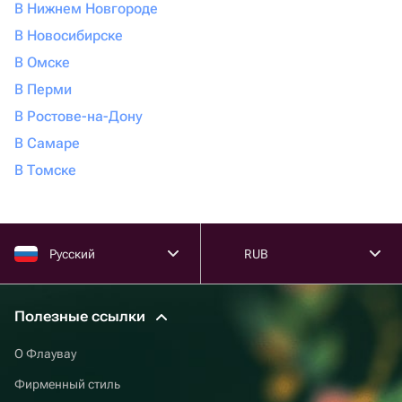
В Нижнем Новгороде
В Новосибирске
В Омске
В Перми
В Ростове-на-Дону
В Самаре
В Томске
Русский
RUB
Полезные ссылки
О Флаувау
Фирменный стиль