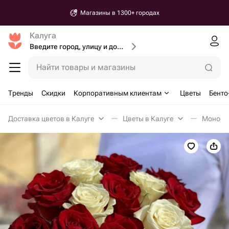
Магазины в 1300+ городах
Калуга
Введите город, улицу и дом доставки
Найти товары и магазины
Тренды
Скидки
Корпоративным клиентам
Цветы
Бенто
Доставка цветов в Калуге
Цветы в Калуге
Монобук