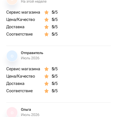
искренние эмоции.
На этой неделе
Не упустите свой шанс сделать приятный сюрприз
Сервис магазина
5
/5
вашим близким! Закажите этот великолепный букет у
Цена/Качество
5
/5
нас в магазине Цветы от Юлии и насладитесь
свежестью и красотой наших цветов.
Доставка
5
/5
Соответствие
5
/5
Отправитель
О
Июль 2026
Сервис магазина
5
/5
Цена/Качество
5
/5
Доставка
5
/5
Соответствие
5
/5
Ольга
О
Июль 2026