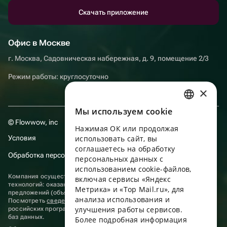
Скачать приложение
Офис в Москве
г. Москва, Садовническая набережная, д. 9, помещение 2/3
Режим работы: круглосуточно
×
Мы используем сookie
RUSSIAN
© Flowwow, inc
Нажимая ОК или продолжая
ENGLISH
Условия
использовать сайт, вы
UKRAINIAN
соглашаетесь на обработку
Обработка персональных данных
персональных данных с
PORTUGUESE
использованием cookie-файлов,
Компания осуществляет деятельность в области информационных
включая сервисы «Яндекс
SPANISH
технологий: оказание услуг в сети “Интернет” по размещению
Метрика» и «Top Mail.ru», для
предложений (объявлений) продавцов о реализации товаров.
анализа использования и
HUNGARIAN
Посмотреть
сведения о программах
, включенных в реестр
улучшения работы сервисов.
российских программ для электронных вычислительных машин и
ITALIAN
баз данных.
Более подробная информация