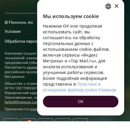
×
Мы используем сookie
RUSSIAN
© Flowwow, inc
Нажимая ОК или продолжая
ENGLISH
Условия
использовать сайт, вы
UKRAINIAN
соглашаетесь на обработку
Обработка персональных данных
персональных данных с
PORTUGUESE
использованием cookie-файлов,
Компания осуществляет деятельность в области информационных
включая сервисы «Яндекс
SPANISH
технологий: оказание услуг в сети “Интернет” по размещению
Метрика» и «Top Mail.ru», для
предложений (объявлений) продавцов о реализации товаров.
анализа использования и
HUNGARIAN
Посмотреть
сведения о программах
, включенных в реестр
улучшения работы сервисов.
российских программ для электронных вычислительных машин и
ITALIAN
баз данных.
Более подробная информация
представлена в
Политике в
Общество с ограниченной ответственностью «ФЛАУВАУ»
FRENCH
ОГРН 1207700263198, ИНН 9702020445
отношении файлов cookie Flowwow
Юридический адрес: г. Москва, вн.тер. г. Муниципальный округ
TURKISH
Замоскворечье, наб. Садовническая, д. 9, помещ. 2/3.
OK
hello@flowwow.com
8 800 555-16-15
GERMAN
Применяются
рекомендательные технологии
POLISH