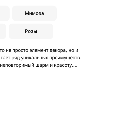
Мимоза
Розы
то не просто элемент декора, но и
агает ряд уникальных преимуществ.
 неповторимый шарм и красоту,
ь долгие годы. Более того, они не
т их идеальным выбором для