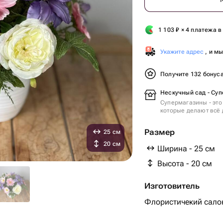
1 103
₽
× 4 платежа в
Укажите адрес
, и м
Получите 132 бонус
Нескучный сад - Суп
Супермагазины - это
которые делают всё 
Размер
25 см
20 см
Ширина - 25 см
Высота - 20 см
Изготовитель
Флористичекий салон