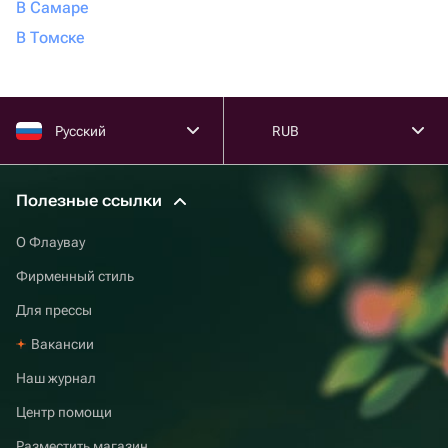
В Самаре
В Томске
Русский
RUB
Полезные ссылки
О Флаувау
Фирменный стиль
Для прессы
Вакансии
Наш журнал
Центр помощи
Разместить магазин