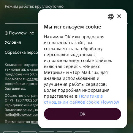
Режим работы: круглосуточно
×
Мы используем сookie
RUSSIAN
© Flowwow, inc
Нажимая ОК или продолжая
ENGLISH
Условия
использовать сайт, вы
UKRAINIAN
соглашаетесь на обработку
Обработка персональных данных
персональных данных с
PORTUGUESE
использованием cookie-файлов,
Компания осуществляет деятельность в области информационных
включая сервисы «Яндекс
SPANISH
технологий: оказание услуг в сети “Интернет” по размещению
Метрика» и «Top Mail.ru», для
предложений (объявлений) продавцов о реализации товаров.
анализа использования и
HUNGARIAN
Посмотреть
сведения о программах
, включенных в реестр
улучшения работы сервисов.
российских программ для электронных вычислительных машин и
ITALIAN
баз данных.
Более подробная информация
представлена в
Политике в
Общество с ограниченной ответственностью «ФЛАУВАУ»
FRENCH
ОГРН 1207700263198, ИНН 9702020445
отношении файлов cookie Flowwow
Юридический адрес: г. Москва, вн.тер. г. Муниципальный округ
TURKISH
Замоскворечье, наб. Садовническая, д. 9, помещ. 2/3.
OK
hello@flowwow.com
8 800 555-16-15
GERMAN
Применяются
рекомендательные технологии
POLISH