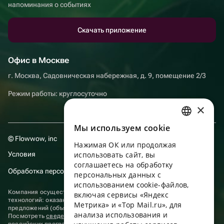
напоминания о событиях
Скачать приложение
Офис в Москве
г. Москва, Садовническая набережная, д. 9, помещение 2/3
Режим работы: круглосуточно
×
Мы используем сookie
RUSSIAN
© Flowwow, inc
Нажимая ОК или продолжая
ENGLISH
Условия
использовать сайт, вы
UKRAINIAN
соглашаетесь на обработку
Обработка персональных данных
персональных данных с
PORTUGUESE
использованием cookie-файлов,
Компания осуществляет деятельность в области информационных
включая сервисы «Яндекс
SPANISH
технологий: оказание услуг в сети “Интернет” по размещению
Метрика» и «Top Mail.ru», для
предложений (объявлений) продавцов о реализации товаров.
анализа использования и
HUNGARIAN
Посмотреть
сведения о программах
, включенных в реестр
российских программ для электронных вычислительных машин и