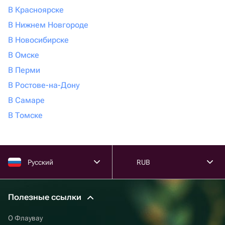
В Красноярске
В Нижнем Новгороде
В Новосибирске
В Омске
В Перми
В Ростове-на-Дону
В Самаре
В Томске
Русский
RUB
Полезные ссылки
О Флаувау