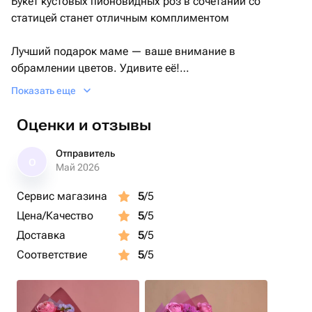
Букет кустовых пионовидных роз в сочетании со
статицей станет отличным комплиментом
Лучший подарок маме — ваше внимание в
обрамлении цветов. Удивите её!
Показать еще
Букет дополнен стильной упаковкой и инструкцией по
уходу за цветами
Оценки и отзывы
Отправитель
О
Май 2026
Сервис магазина
5
/5
Цена/Качество
5
/5
Доставка
5
/5
Соответствие
5
/5