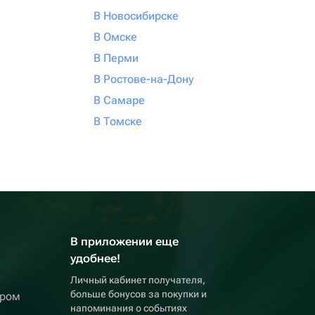
В Новосибирске
В Омске
В Перми
В Ростове-на-Дону
В Самаре
В Томске
В приложении еще
удобнее!
Личный кабинет получателя,
больше бонусов за покупки и
ером
напоминания о событиях