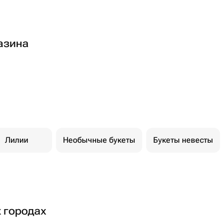
азина
Лилии
Необычные букеты
Букеты невесты
х городах