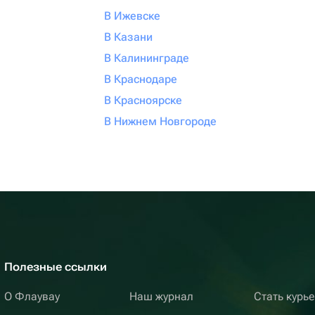
В Ижевске
В Казани
В Калининграде
В Краснодаре
В Красноярске
В Нижнем Новгороде
Полезные ссылки
О Флаувау
Наш журнал
Стать курь