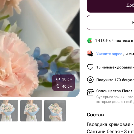
Доб
1 413
₽
× 4 платежа в
Укажите адрес
, и м
15 человек добавили
30 см
Получите 170 бонус
40 см
Салон цветов Floret 
Супермагазины - это
которые делают всё 
Состав
Гвоздика кремовая -
Сантини белая - 3 шт