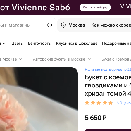
ры и магазины
Москва
Как можно скоре
м
Цветы
Бенто-торты
Клубника в шоколаде
Подарочные н
в Москве
Авторские букеты в Москве
Наличие подтверждено 25
Букет с крем
гвоздиками и 
хризантемой 
6 Оцено
5 650
₽