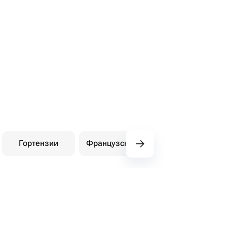
Гортензии
Французские розы
Амариллис