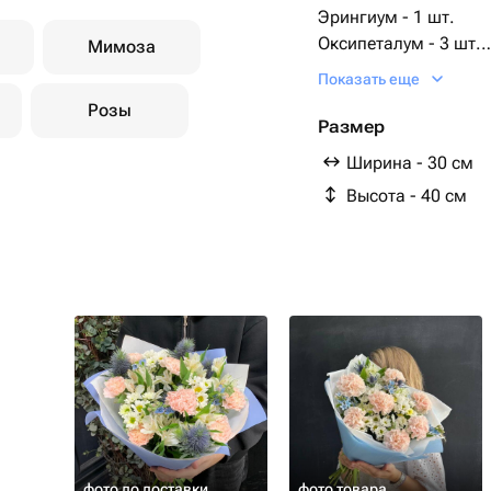
Эрингиум - 1 шт.
Оксипеталум - 3 шт.
Мимоза
Упаковка дизайнерск
Показать еще
альстромерия белая 
Розы
Размер
Ширина - 30 см
Высота - 40 см
фото до доставки
фото товара