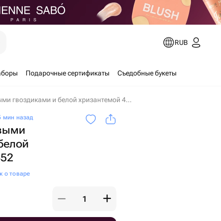
е
RUB
аборы
Подарочные сертификаты
Съедобные букеты
Букет с кремовыми гвоздиками и белой хризантемой 452 в Москве
 мин назад
овыми
белой
452
к о товаре