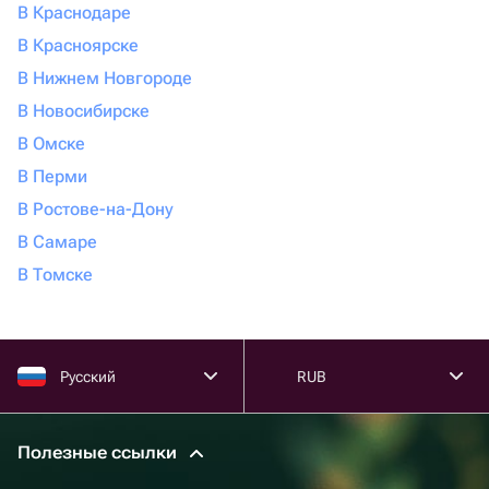
В Краснодаре
В Красноярске
В Нижнем Новгороде
В Новосибирске
В Омске
В Перми
В Ростове-на-Дону
В Самаре
В Томске
Русский
RUB
Полезные ссылки