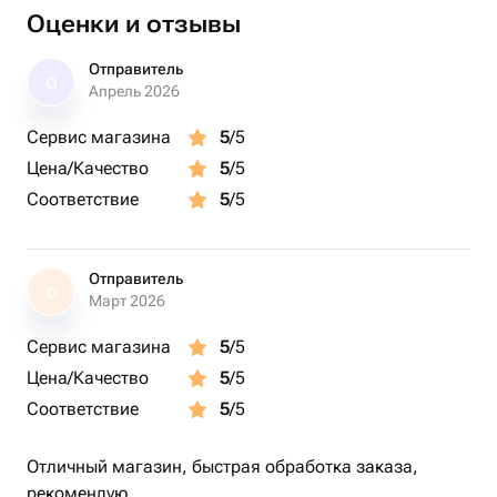
Хризантема одноголовая - 1 шт.
Оценки и отзывы
Диантус кустовой - 2 шт.
Фоамиран - 3 шт.
Отправитель
О
Апрель 2026
Эквадор роза - 3 шт.
роза 60 - 2 шт.
Сервис магазина
5
/5
брелок зайчик - 1 шт.
Цена/Качество
5
/5
флор услуга - 1 шт.
Соответствие
5
/5
Отправитель
О
Март 2026
Сервис магазина
5
/5
Цена/Качество
5
/5
Соответствие
5
/5
Отличный магазин, быстрая обработка заказа,
рекомендую