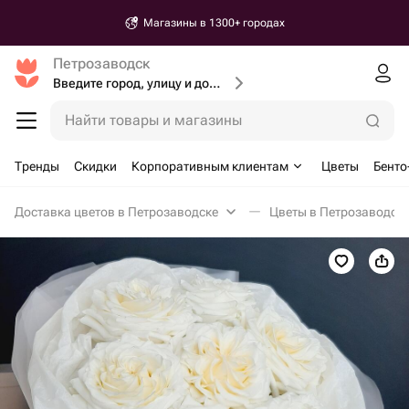
Магазины в 1300+ городах
Петрозаводск
Введите город, улицу и дом доставки
Найти товары и магазины
Тренды
Скидки
Корпоративным клиентам
Цветы
Бенто
Доставка цветов в Петрозаводске
Цветы в Петрозаводск