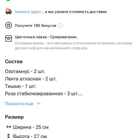
Укажите адрес
, и мы узнаем стоимость доставки
Получите 180 бонусов
Цветочная лавка - Супермагазин.
Супермагазины - это магазины с отличными отзывами, которые
делают всё для качественного сервиса.
Состав
Озотамнус - 2 шт.
Лента атласная - 2 шт.
Тишью - 1 шт.
Роза стабилизированная - 3 шт.
Клетка металлическая - 1 шт.
Показать еще
Оазис для сухоцветов - 1 шт.
гортензия стабилизированная - 1 шт.
Размер
фаларис пучок - 1 шт.
Ширина - 25 см
папоротник стабилизированный - 1 шт.
Высота - 27 см
перо искусственное - 2 шт.