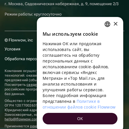
г. Москва, Садовническая набережная, д. 9, помещение 2/3
Режим работы: круглосуточно
×
Мы используем сookie
RUSSIAN
© Flowwow, inc
Нажимая ОК или продолжая
ENGLISH
Условия
использовать сайт, вы
UKRAINIAN
соглашаетесь на обработку
Обработка персональных данных
персональных данных с
PORTUGUESE
использованием cookie-файлов,
Компания осуществляет деятельность в области информационных
включая сервисы «Яндекс
SPANISH
технологий: оказание услуг в сети “Интернет” по размещению
Метрика» и «Top Mail.ru», для
предложений (объявлений) продавцов о реализации товаров.
анализа использования и
HUNGARIAN
Посмотреть
сведения о программах
, включенных в реестр
улучшения работы сервисов.
российских программ для электронных вычислительных машин и
ITALIAN
баз данных.
Более подробная информация
представлена в
Политике в
Общество с ограниченной ответственностью «ФЛАУВАУ»
FRENCH
ОГРН 1207700263198, ИНН 9702020445
отношении файлов cookie Flowwow
Юридический адрес: г. Москва, вн.тер. г. Муниципальный округ
TURKISH
Замоскворечье, наб. Садовническая, д. 9, помещ. 2/3.
OK
hello@flowwow.com
8 800 555-16-15
GERMAN
Применяются
рекомендательные технологии