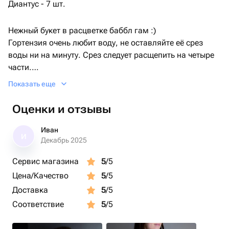
Диантус - 7 шт.
Нежный букет в расцветке баббл гам :)
Гортензия очень любит воду, не оставляйте её срез
воды ни на минуту. Срез следует расщепить на четыре
части.
Показать еще
Не забудьте подрезать цветы НЕПОСРЕДСТВЕННО
перед тем как ставить в вазу (после подрезки в течении
Оценки и отзывы
2-3 секунд поставьте в воду). Не храните букет на
прямых солнечных лучах и возле отопительных
Иван
И
приборов, чтобы сохранить цветы свежими как можно
Декабрь 2025
дольше.
Сервис магазина
5
/5
Цена/Качество
5
/5
Обратите внимание на размеры букета и фото в
полный рост с человеком, для понимания размера
Доставка
5
/5
композиции, это фото есть в карточке товара :)
Соответствие
5
/5