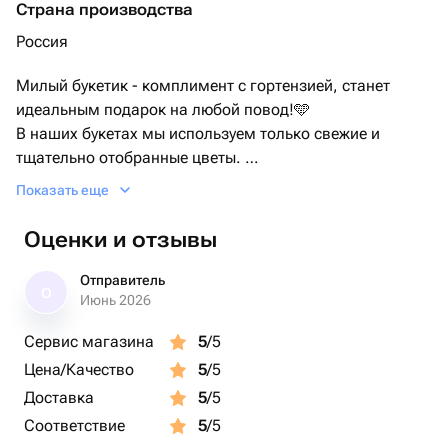
Страна производства
Россия
Милый букетик - комплимент с гортензией, станет
идеальным подарок на любой повод!🩵
В наших букетах мы используем только свежие и
тщательно отобранные цветы.
Инструкция по уходу:
Показать еще
- Обрезайте стебли на 1,5 см под углом и ставьте в
чистую вазу с прохладной водой (меняйте ежедневно)
Оценки и отзывы
- Держите вдали от прямого солнечного света,
сквозняков и отопительных приборов
Отправитель
О
- Не ставьте рядом с фруктами (они выделяют этилен и
Июнь 2026
ускоряют увядание цветов)
Сервис магазина
5
/5
- Опрыскивайте шапку гортензии из пульверизатора
Цена/Качество
5
/5
несколько раз в день
Так букет будет радовать вас как можно дольше!
Доставка
5
/5
Соответствие
5
/5