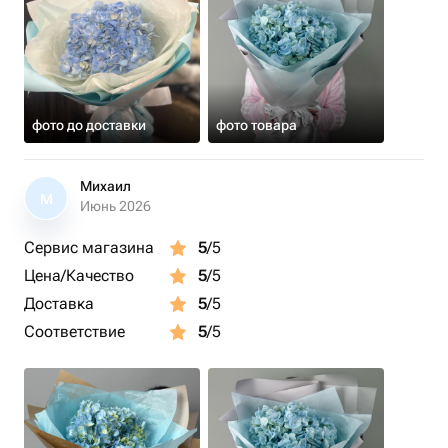
фото до доставки
фото товара
Михаил
М
Июнь 2026
Сервис магазина
5
/5
Цена/Качество
5
/5
Доставка
5
/5
Соответствие
5
/5