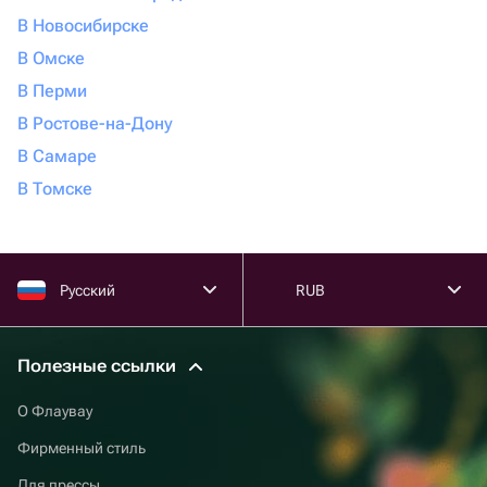
В Новосибирске
В Омске
В Перми
В Ростове-на-Дону
В Самаре
В Томске
Русский
RUB
Полезные ссылки
О Флаувау
Фирменный стиль
Для прессы