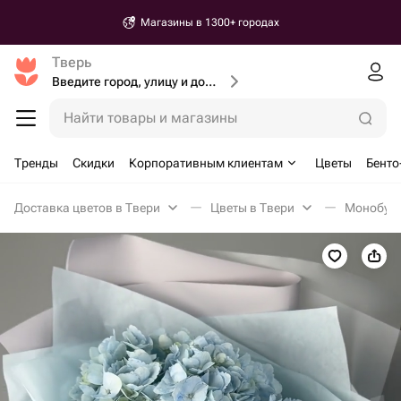
Магазины в 1300+ городах
Тверь
Введите город, улицу и дом доставки
Найти товары и магазины
Тренды
Скидки
Корпоративным клиентам
Цветы
Бенто
Доставка цветов в Твери
Цветы в Твери
Монобуке