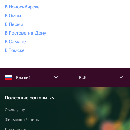
В Новосибирске
В Омске
В Перми
В Ростове-на-Дону
В Самаре
В Томске
Русский
RUB
Полезные ссылки
О Флаувау
Фирменный стиль
Для прессы