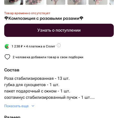
Товар временно отсутствует
🌹Композиция с розовыми розами🌹
Узнать о поступлении
1 238
₽
× 4 платежа в Сплит
2 человека добавили товар в свои подборки
Состав
Роза стабилизированная - 13 шт.
губка для сухоцветов - 1 шт.
пакет подарочный с окном - 1 шт.
озотамнус стабилизированный пучок - 1 шт.
кашпо из гипса - 1 шт.
Показать еще
эвкалипт цинерея стабилизированный пучок - 1 шт.
кермек стабилизированный микс пучок - 1 шт.
Размер