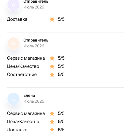
Габариты с учётом вазы.
Отправитель
О
🌸Интерьерные композиции букеты из сухоцветов и
Июль 2026
стабилизированных цветов: -создают уют и украшают
Доставка
5
/5
интерьер. -сохраняют внешний вид и радуют взгляд
годами от 1 до 5 лет
- не требуют тщательного ухода, подрезки стеблей и
Отправитель
смены воды. Достаточно сдувать пыль холодной струей
О
Июль 2026
фена, по личному усмотрению.
🌸Внимание!🌸Необходимо оберегать от прямых
Сервис магазина
5
/5
солнечных лучей! (яркие, окрашеные растения
Цена/Качество
5
/5
выгорают)
Соответствие
5
/5
Елена
Е
Июль 2026
Сервис магазина
5
/5
Цена/Качество
5
/5
Доставка
5
/5