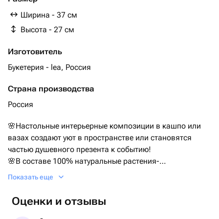
Ширина - 37 см
Высота - 27 см
Изготовитель
Букетерия - lea, Россия
Страна производства
Россия
🌸Настольные интерьерные композиции в кашпо или
вазах создают уют в пространстве или становятся
частью душевного презента к событию!
🌸В составе 100% натуральные растения-
стабилизированные цветы и сухоцветы, природные
Показать еще
материалы.
🌸Внимание!🌸Композиции собираются флористом
Оценки и отзывы
сразу в емкости, растения фиксируются в спец.губке!