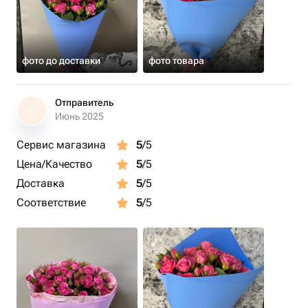
лучшей
Также у нас Вы можете приобрести хризантемы, ирисы,
розы, лилии, пионы, пустому, тюльпаны, розы
фото до доставки
фото товара
кустовые, альстромерии, шары с гелием, и сладкие
подарки
Отправитель
О
Июнь 2025
Сервис магазина
5
/5
Цена/Качество
5
/5
Доставка
5
/5
Соответствие
5
/5