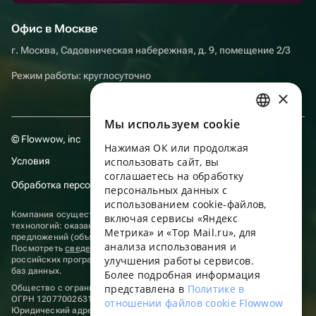
Офис в Москве
г. Москва, Садовническая набережная, д. 9, помещение 2/3
Режим работы: круглосуточно
×
Мы используем сookie
RUSSIAN
© Flowwow, inc
Нажимая ОК или продолжая
ENGLISH
Условия
использовать сайт, вы
UKRAINIAN
соглашаетесь на обработку
Обработка персональных данных
персональных данных с
PORTUGUESE
использованием cookie-файлов,
Компания осуществляет деятельность в области информационных
включая сервисы «Яндекс
SPANISH
технологий: оказание услуг в сети “Интернет” по размещению
Метрика» и «Top Mail.ru», для
предложений (объявлений) продавцов о реализации товаров.
анализа использования и
HUNGARIAN
Посмотреть
сведения о программах
, включенных в реестр
улучшения работы сервисов.
российских программ для электронных вычислительных машин и
ITALIAN
баз данных.
Более подробная информация
представлена в
Политике в
Общество с ограниченной ответственностью «ФЛАУВАУ»
FRENCH
ОГРН 1207700263198, ИНН 9702020445
отношении файлов cookie Flowwow
Юридический адрес: г. Москва, вн.тер. г. Муниципальный округ