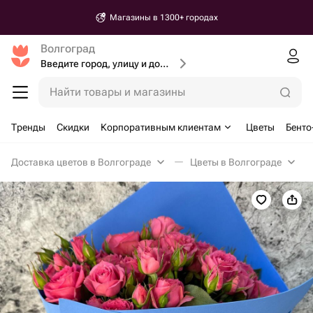
Магазины в 1300+ городах
Волгоград
Введите город, улицу и дом доставки
Найти товары и магазины
Тренды
Скидки
Корпоративным клиентам
Цветы
Бенто
Доставка цветов в Волгограде
Цветы в Волгограде