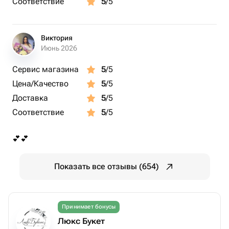
Соответствие
5
/5
вид розы👍
Мы заботимся о наших покупателях и получателях,
поэтому всегда работаем на все 100%!
Виктория
Июнь 2026
Сервис магазина
5
/5
Цена/Качество
5
/5
Доставка
5
/5
Соответствие
5
/5
💕💕
Показать все отзывы (654)
Принимает бонусы
Люкс Букет