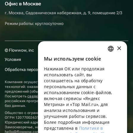
Офис в Москве
г. Москва, Садовническая набережная, д. 9, помещение 2/3
Режим работы: круглосуточно
×
© Flowwow, inc
Мы используем сookie
Условия
RUSSIAN
Нажимая ОК или продолжая
Обработка персональных данных
ENGLISH
использовать сайт, вы
UKRAINIAN
соглашаетесь на обработку
Компания осуществляет деятельность в области информационных
персональных данных с
технологий: оказание услуг в сети “Интернет” по размещению
PORTUGUESE
предложений (объявлений) продавцов о реализации товаров.
использованием cookie-файлов,
Посмотреть
сведения о программах
, включенных в реестр
включая сервисы «Яндекс
SPANISH
российских программ для электронных вычислительных машин и
Метрика» и «Top Mail.ru», для
баз данных.
анализа использования и
HUNGARIAN
Общество с ограниченной ответственностью «ФЛАУВАУ»
улучшения работы сервисов.
ОГРН 1207700263198, ИНН 9702020445
ITALIAN
Более подробная информация
Юридический адрес: г. Москва, вн.тер. г. Муниципальный округ
Замоскворечье, наб. Садовническая, д. 9, помещ. 2/3.
представлена в
Политике в
FRENCH
hello@flowwow.com
8 800 555-16-15