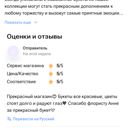
коллекции могут стать прекрасным дополнением к
любому торжеству и вызовут самые приятные эмоции
🤍
Показать еще
Оценки и отзывы
МЫ ГАРАНТИРУЕМ ВАМ:
Отправитель
О
- Быструю и надежную доставку
На этой неделе
- 100% гарантию свежести цветов
Сервис магазина
5
/5
- Фотоотчёт до отправки
Цена/Качество
5
/5
📍Если не знаете, где находится получатель - возьмём
Соответствие
5
/5
это на себя. Свяжемся, уточним, пришлём точно по
адресу.
Прекрасный магазин😍 Букеты все красивые, цветы
стоят долго и радуют глаз💖 Спасибо флористу Анне
🤫 Можем организовать анонимную доставку
за прекрасный букет🩷
(получатель не будет знать Вашего имени).
Перевести на Русский