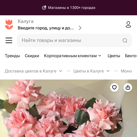
Магазины в 1300+ городах
Калуга
Введите город, улицу и дом доставки
Найти товары и магазины
Тренды
Скидки
Корпоративным клиентам
Цветы
Бенто
Доставка цветов в Калуге
Цветы в Калуге
Монобук