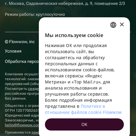
г. Москва, Садовническая набережная, д. 9, помещение 2/3
Режим работы: круглосуточно
×
Мы используем сookie
RUSSIAN
© Flowwow, inc
Нажимая ОК или продолжая
ENGLISH
Условия
использовать сайт, вы
UKRAINIAN
соглашаетесь на обработку
Обработка персональных данных
персональных данных с
PORTUGUESE
использованием cookie-файлов,
Компания осуществляет деятельность в области информационных
включая сервисы «Яндекс
SPANISH
технологий: оказание услуг в сети “Интернет” по размещению
Метрика» и «Top Mail.ru», для
предложений (объявлений) продавцов о реализации товаров.
анализа использования и
HUNGARIAN
Посмотреть
сведения о программах
, включенных в реестр
улучшения работы сервисов.
российских программ для электронных вычислительных машин и
ITALIAN
баз данных.
Более подробная информация
представлена в
Политике в
Общество с ограниченной ответственностью «ФЛАУВАУ»
FRENCH
ОГРН 1207700263198, ИНН 9702020445
отношении файлов cookie Flowwow
Юридический адрес: г. Москва, вн.тер. г. Муниципальный округ
TURKISH
Замоскворечье, наб. Садовническая, д. 9, помещ. 2/3.
OK
hello@flowwow.com
8 800 555-16-15
GERMAN
Применяются
рекомендательные технологии