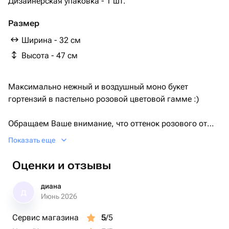
Дизайнерская упаковка - 1 шт.
Размер
Ширина - 32 см
Высота - 47 см
Максимально нежный и воздушный моно букет
гортензий в пастельно розовой цветовой гамме :)
Обращаем Ваше внимание, что оттенок розового от
заявленного в каталоге!
Показать еще
Мы всегда отправляем фото готового букета, чтобы вы
могли заранее все увидеть!
Оценки и отзывы
Наши букеты идеально подходят на разные события и
диана
Д
для каждого вы можете подобрать нужный вам букет🤍
Июнь 2026
Сервис магазина
5
/5
С заботой к каждому букету мы добавляем нашу