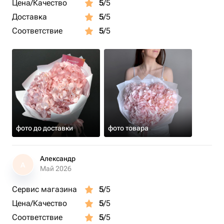
Цена/Качество
5
/5
инструкцию по уходу за цветочками
Доставка
5
/5
♥️Добавляйте наш магазин в избранное, чтобы мы
Соответствие
5
/5
всегда успели порадовать Вас нашими красивыми
букетами🌹
фото до доставки
фото товара
Александр
А
Май 2026
Сервис магазина
5
/5
Цена/Качество
5
/5
Соответствие
5
/5