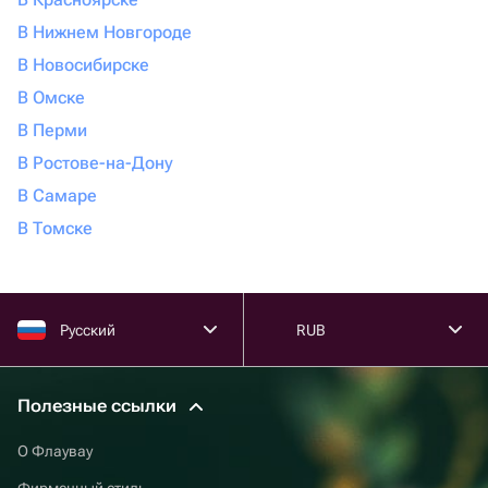
В Нижнем Новгороде
В Новосибирске
В Омске
В Перми
В Ростове-на-Дону
В Самаре
В Томске
Русский
RUB
Полезные ссылки
О Флаувау
Фирменный стиль