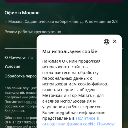
Офис в Москве
г. Москва, Садовническая набережная, д. 9, помещение 2/3
Режим работы: круглосуточно
×
Мы используем сookie
RUSSIAN
© Flowwow, inc
Нажимая ОК или продолжая
ENGLISH
Условия
использовать сайт, вы
UKRAINIAN
соглашаетесь на обработку
Обработка персональных данных
персональных данных с
PORTUGUESE
использованием cookie-файлов,
Компания осуществляет деятельность в области информационных
включая сервисы «Яндекс
SPANISH
технологий: оказание услуг в сети “Интернет” по размещению
Метрика» и «Top Mail.ru», для
предложений (объявлений) продавцов о реализации товаров.
анализа использования и
HUNGARIAN
Посмотреть
сведения о программах
, включенных в реестр
улучшения работы сервисов.
российских программ для электронных вычислительных машин и
ITALIAN
баз данных.
Более подробная информация
представлена в
Политике в
Общество с ограниченной ответственностью «ФЛАУВАУ»
FRENCH
ОГРН 1207700263198, ИНН 9702020445
отношении файлов cookie Flowwow
Юридический адрес: г. Москва, вн.тер. г. Муниципальный округ