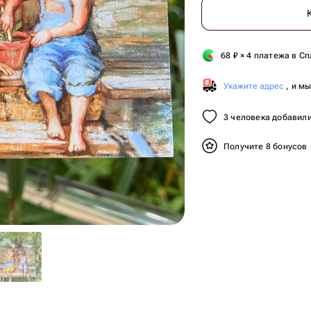
68
₽
× 4 платежа в Сп
Укажите адрес
, и м
3 человека добавили
Получите 8 бонусов