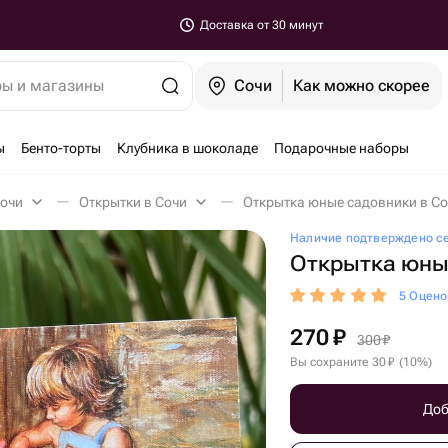
Доставка от 30 минут
ры и магазины
Сочи
Как можно скорее
ы
Бенто-торты
Клубника в шоколаде
Подарочные наборы
Сочи
Открытки в Сочи
Открытка юные садовники в С
Наличие подтверждено с
Открытка юны
5 Оцено
270
₽
300
₽
Вы сохраните
30
₽
(
10
%
)
Доб