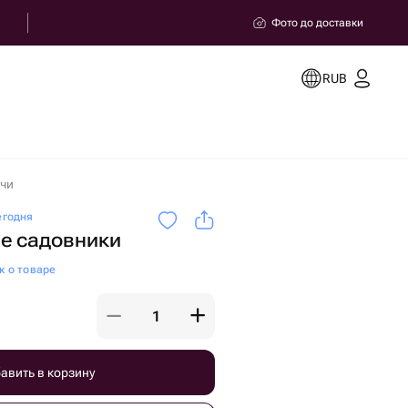
Фото до доставки
RUB
очи
егодня
е садовники
к о товаре
авить в корзину