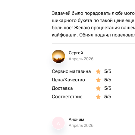
Задачей было порадовать любимого 
шикарного букета по такой цене ещ
большое! Желаю процветания вашему 
кайфовали. Обнял поднял поцелова
Сергей
Апрель 2026
Сервис магазина
5
/5
Цена/Качество
5
/5
Доставка
5
/5
Соответствие
5
/5
Аноним
А
Апрель 2026