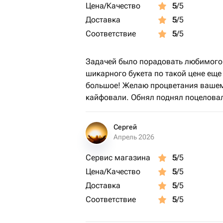
Цена/Качество
5
/5
Доставка
5
/5
Соответствие
5
/5
Задачей было порадовать любимого 
шикарного букета по такой цене ещ
большое! Желаю процветания вашему 
кайфовали. Обнял поднял поцелова
Сергей
Апрель 2026
Сервис магазина
5
/5
Цена/Качество
5
/5
Доставка
5
/5
Соответствие
5
/5