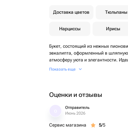
Доставка цветов
Тюльпаны
Нарциссы
Ирисы
Букет, состоящий из нежных пионови
эвкалипта, оформленный в шляпную 
атмосферу уюта и элегантности. Ид
случая или просто для того, чтобы п
Показать еще
Оценки и отзывы
Отправитель
О
Июнь 2026
Сервис магазина
5
/5