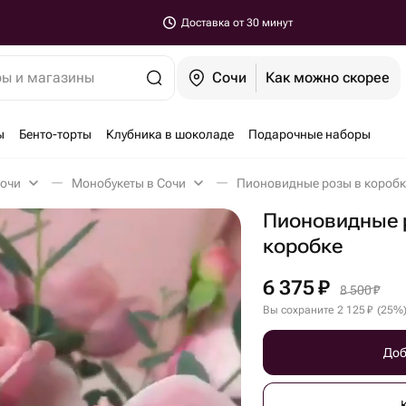
Доставка от 30 минут
ры и магазины
Сочи
Как можно скорее
ы
Бенто-торты
Клубника в шоколаде
Подарочные наборы
Сочи
Монобукеты в Сочи
Пионовидные розы в коробк
Пионовидные 
коробке
6 375
₽
8 500
₽
Вы сохраните
2 125
₽
(
25
%
Доб