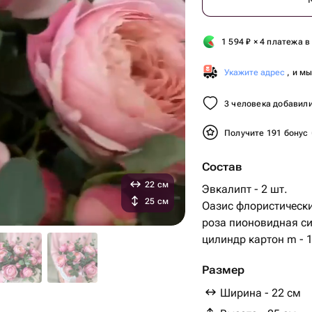
1 594
₽
× 4 платежа в
Укажите адрес
, и м
3 человека добавили
Получите 191 бонус
Состав
22 см
Эвкалипт - 2 шт.
25 см
Оазис флористически
роза пионовидная си
цилиндр картон m - 1
Размер
Ширина - 22 см