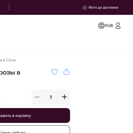
Фото до доставки
RUB
е в Сочи
розы в
)
авить в корзину
Купить сейчас