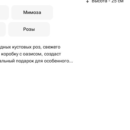
Высота - 25 см
Мимоза
Розы
дных кустовых роз, свежего
коробку с оазисом, создаст
еальный подарок для особенного
орадовать близкого человека.