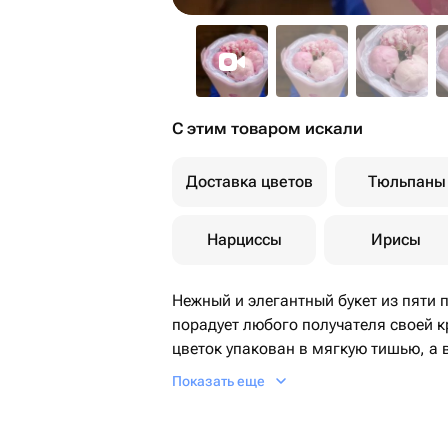
С этим товаром искали
Доставка цветов
Тюльпаны
Нарциссы
Ирисы
Нежный и элегантный букет из пяти 
порадует любого получателя своей 
цветок упакован в мягкую тишью, а в
матовую корейскую пленку, дополни
Показать еще
атласа. Этот букет станет прекрасн
или просто для того, чтобы порадов