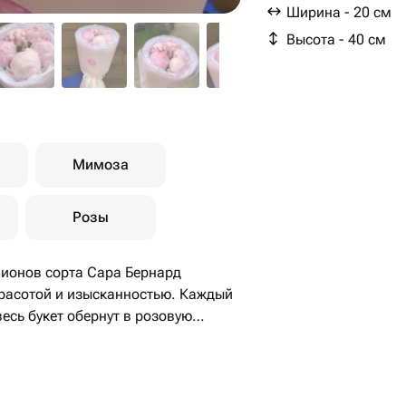
Ширина - 20 см
Высота - 40 см
Мимоза
Розы
пионов сорта Сара Бернард
красотой и изысканностью. Каждый
есь букет обернут в розовую
тельно украшенный лентой из
ым подарком для любого торжества
ать близкого человека.