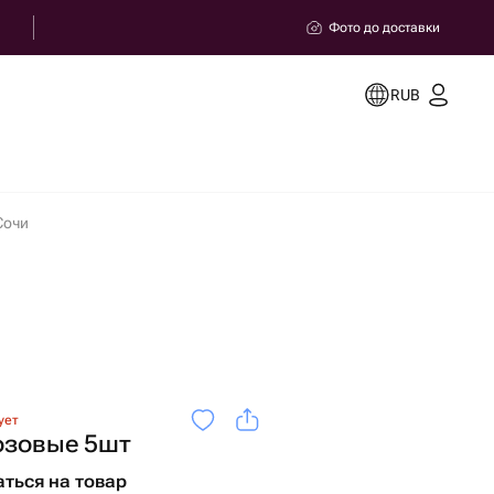
Фото до доставки
RUB
Сочи
ует
озовые 5шт
ться на товар