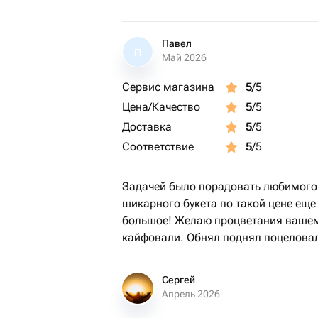
Павел
П
Май 2026
Сервис магазина
5
/5
Цена/Качество
5
/5
Доставка
5
/5
Соответствие
5
/5
Задачей было порадовать любимого 
шикарного букета по такой цене ещ
большое! Желаю процветания вашему 
кайфовали. Обнял поднял поцелова
Сергей
Апрель 2026