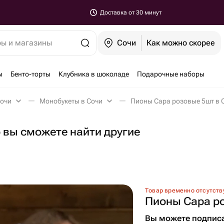
Доставка от 30 минут
ры и магазины
Сочи
Как можно скорее
ы
Бенто-торты
Клубника в шоколаде
Подарочные наборы
Сочи
Монобукеты в Сочи
Пионы Сара розовые 5шт в 
о вы сможете найти другие
Товар временно отсутств
Пионы Сара р
Вы можете подписа