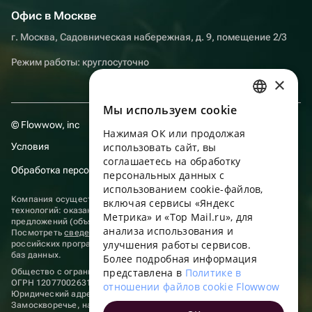
Офис в Москве
г. Москва, Садовническая набережная, д. 9, помещение 2/3
Режим работы: круглосуточно
×
Мы используем сookie
RUSSIAN
© Flowwow, inc
Нажимая ОК или продолжая
ENGLISH
Условия
использовать сайт, вы
UKRAINIAN
соглашаетесь на обработку
Обработка персональных данных
персональных данных с
PORTUGUESE
использованием cookie-файлов,
Компания осуществляет деятельность в области информационных
включая сервисы «Яндекс
SPANISH
технологий: оказание услуг в сети “Интернет” по размещению
Метрика» и «Top Mail.ru», для
предложений (объявлений) продавцов о реализации товаров.
анализа использования и
HUNGARIAN
Посмотреть
сведения о программах
, включенных в реестр
улучшения работы сервисов.
российских программ для электронных вычислительных машин и
ITALIAN
баз данных.
Более подробная информация
представлена в
Политике в
Общество с ограниченной ответственностью «ФЛАУВАУ»
FRENCH
ОГРН 1207700263198, ИНН 9702020445
отношении файлов cookie Flowwow
Юридический адрес: г. Москва, вн.тер. г. Муниципальный округ
TURKISH
Замоскворечье, наб. Садовническая, д. 9, помещ. 2/3.